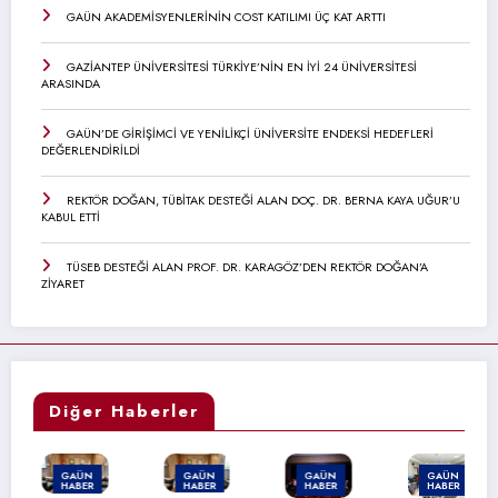
GAÜN AKADEMİSYENLERİNİN COST KATILIMI ÜÇ KAT ARTTI
GAZİANTEP ÜNİVERSİTESİ TÜRKİYE’NİN EN İYİ 24 ÜNİVERSİTESİ
ARASINDA
GAÜN’DE GİRİŞİMCİ VE YENİLİKÇİ ÜNİVERSİTE ENDEKSİ HEDEFLERİ
DEĞERLENDİRİLDİ
REKTÖR DOĞAN, TÜBİTAK DESTEĞİ ALAN DOÇ. DR. BERNA KAYA UĞUR’U
KABUL ETTİ
TÜSEB DESTEĞİ ALAN PROF. DR. KARAGÖZ’DEN REKTÖR DOĞAN’A
ZİYARET
Diğer Haberler
GAÜN
GAÜN
GAÜN
GAÜN
HABER
HABER
HABER
HABER