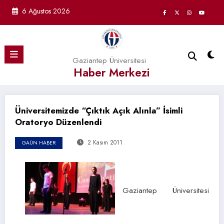
İçeriğe
6 Ağustos 2026
atla
Gaziantep Üniversitesi
Haber Merkezi
Üniversitemizde “Çıktık Açık Alınla” İsimli
Oratoryo Düzenlendi
2 Kasım 2011
GAÜN HABER
Gaziantep Üniversitesi