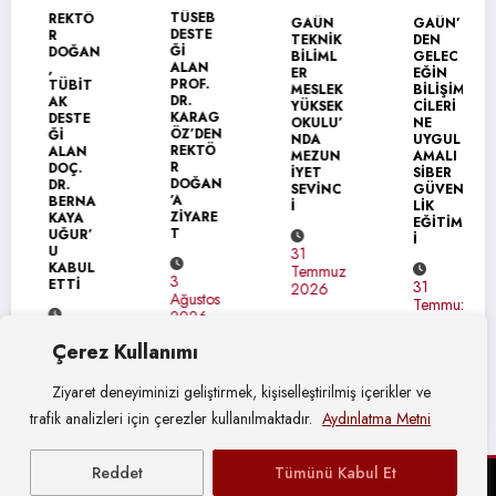
TÜSEB
REKTÖ
GAÜN
GAÜN’
DESTE
R
TEKNİK
DEN
Ğİ
DOĞAN
BİLİML
GELEC
ALAN
,
ER
EĞİN
PROF.
TÜBİT
MESLEK
BİLİŞİM
DR.
AK
YÜKSEK
CİLERİ
KARAG
DESTE
OKULU’
NE
ÖZ’DEN
Ğİ
NDA
UYGUL
REKTÖ
ALAN
MEZUN
AMALI
R
DOÇ.
İYET
SİBER
DOĞAN
DR.
SEVİNC
GÜVEN
’A
BERNA
İ
LİK
ZİYARE
KAYA
EĞİTİM
T
UĞUR’
İ
U
31
KABUL
Temmuz
3
ETTİ
31
2026
Ağustos
Temmuz
2026
2026
4
Çerez Kullanımı
Ağustos
2026
Ziyaret deneyiminizi geliştirmek, kişiselleştirilmiş içerikler ve
trafik analizleri için çerezler kullanılmaktadır.
Aydınlatma Metni
Reddet
Tümünü Kabul Et
© Gaziantep Üniversitesi Basın Yayın ve Halkla İlişkiler Müdürlüğü