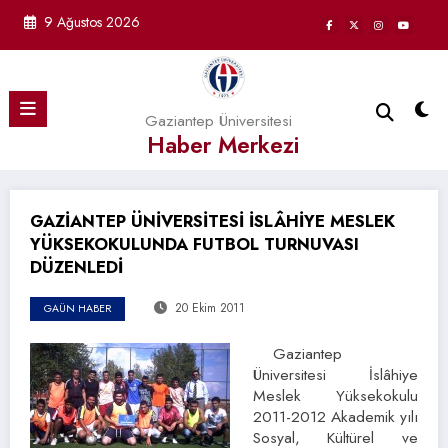
İçeriğe
9 Ağustos 2026
atla
Gaziantep Üniversitesi
Haber Merkezi
GAZİANTEP ÜNİVERSİTESİ İSLÂHİYE MESLEK
YÜKSEKOKULUNDA FUTBOL TURNUVASI
DÜZENLEDİ
20 Ekim 2011
GAÜN HABER
Gaziantep
Üniversitesi İslâhiye
Meslek Yüksekokulu
2011-2012 Akademik yılı
Sosyal, Kültürel ve