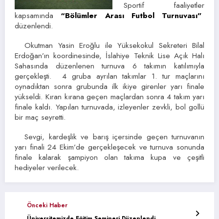
Sportif faaliyetler
kapsamında
“Bölümler Arası Futbol Turnuvası”
düzenlendi.
Okutman Yasin Eroğlu ile Yüksekokul Sekreteri Bilal
Erdoğan’ın koordinesinde, İslahiye Teknik Lise Açık Halı
Sahasında düzenlenen turnuva 6 takımın katılımıyla
gerçekleşti. 4 gruba ayrılan takımlar 1. tur maçlarını
oynadıktan sonra grubunda ilk ikiye girenler yarı finale
yükseldi. Kıran kırana geçen maçlardan sonra 4 takım yarı
finale kaldı. Yapılan turnuvada, izleyenler zevkli, bol gollü
bir maç seyretti.
Sevgi, kardeşlik ve barış içersinde geçen turnuvanın
yarı finali 24 Ekim’de gerçekleşecek ve turnuva sonunda
finale kalarak şampiyon olan takıma kupa ve çeşitli
hediyeler verilecek.
Önceki Haber
Üniversitemizde Eğitim Semineri Düzenlendi