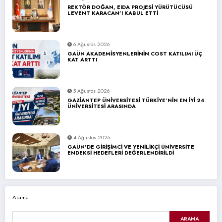
REKTÖR DOĞAN, EIDA PROJESİ YÜRÜTÜCÜSÜ
LEVENT KARACAN’I KABUL ETTİ
6 Ağustos 2026
GAÜN AKADEMİSYENLERİNİN COST KATILIMI ÜÇ
KAT ARTTI
5 Ağustos 2026
GAZİANTEP ÜNİVERSİTESİ TÜRKİYE’NİN EN İYİ 24
ÜNİVERSİTESİ ARASINDA
4 Ağustos 2026
GAÜN’DE GİRİŞİMCİ VE YENİLİKÇİ ÜNİVERSİTE
ENDEKSİ HEDEFLERİ DEĞERLENDİRİLDİ
Arama
ARAMA