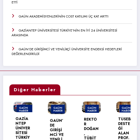
ETTİ
GAÜN AKADEMİSYENLERİNİN COST KATILIMI ÜÇ KAT ARTTI
GAZİANTEP ÜNİVERSİTESİ TÜRKİYE’NİN EN İYİ 24 ÜNİVERSİTESİ
ARASINDA
GAÜN’DE GİRİŞİMCİ VE YENİLİKÇİ ÜNİVERSİTE ENDEKSİ HEDEFLERİ
DEĞERLENDİRİLDİ
Diğer Haberler
GAÜN
GAÜN
GAÜN
GAÜN
HABER
HABER
HABER
HABER
MANŞET
GAZİA
TÜSEB
REKTÖ
GAÜN’
NTEP
DESTE
R
DE
ÜNİVER
Ğİ
DOĞAN
GİRİŞİ
SİTESİ
ALAN
,
MCİ VE
TÜRKİY
PROF.
TÜBİT
YENİLİ