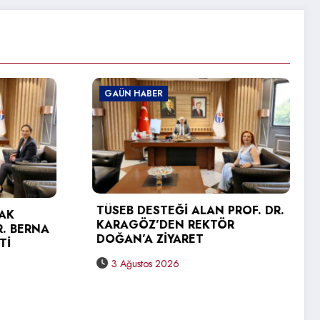
ABER
GAÜN HABER
DESTEĞİ ALAN PROF. DR.
ÖZ’DEN REKTÖR
GAÜN TEKNİK BİLİML
A ZİYARET
YÜKSEKOKULU’NDA M
SEVİNCİ
stos 2026
31 Temmuz 2026