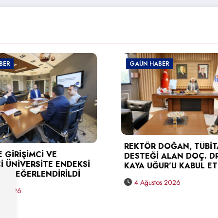
GAÜN HABER
GAÜN H
TÜSEB 
REKTÖR DOĞAN, TÜBİTAK
KARAG
DESTEĞİ ALAN DOÇ. DR. BERNA
DOĞAN’
KAYA UĞUR’U KABUL ETTİ
3 Ağu
4 Ağustos 2026