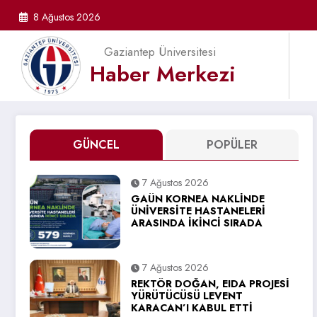
İçeriğe
8 Ağustos 2026
atla
Gaziantep Üniversitesi
Haber Merkezi
GÜNCEL
POPÜLER
7 Ağustos 2026
GAÜN KORNEA NAKLİNDE
ÜNİVERSİTE HASTANELERİ
ARASINDA İKİNCİ SIRADA
7 Ağustos 2026
REKTÖR DOĞAN, EIDA PROJESİ
YÜRÜTÜCÜSÜ LEVENT
KARACAN’I KABUL ETTİ