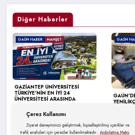
Diğer Haberler
ET
GAÜN HABER
RSİTESİ
Yİ 24
GAÜN’DE GİRİŞİMCİ VE
ASINDA
YENİLİKÇİ ÜNİVERSİTE ENDEKSİ
HEDEFLERİ DEĞERLENDİRİLDİ
Çerez Kullanımı
4 Ağustos 2026
Ziyaret deneyiminizi geliştirmek, kişiselleştirilmiş içerikler ve
trafik analizleri için çerezler kullanılmaktadır.
Aydınlatma Metni