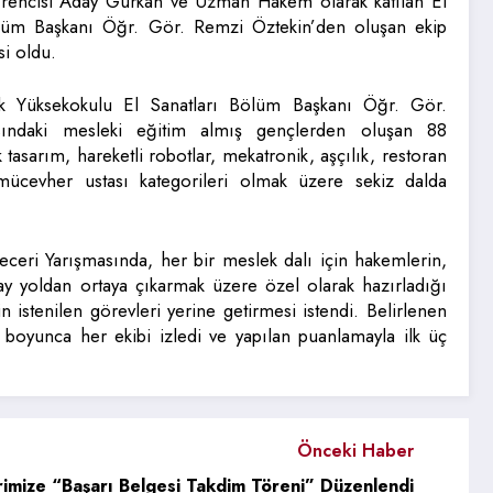
rencisi Aday Gürkan ve Uzman Hakem olarak katılan El
ölüm Başkanı Öğr. Gör. Remzi Öztekin’den oluşan ekip
si oldu.
ek Yüksekokulu El Sanatları Bölüm Başkanı Öğr. Gör.
ındaki mesleki eğitim almış gençlerden oluşan 88
k tasarım, hareketli robotlar, mekatronik, aşçılık, restoran
 mücevher ustası kategorileri olmak üzere sekiz dalda
Beceri Yarışmasında, her bir meslek dalı için hakemlerin,
lay yoldan ortaya çıkarmak üzere özel olarak hazırladığı
n istenilen görevleri yerine getirmesi istendi. Belirlenen
 boyunca her ekibi izledi ve yapılan puanlamayla ilk üç
Önceki Haber
rimize “Başarı Belgesi Takdim Töreni” Düzenlendi