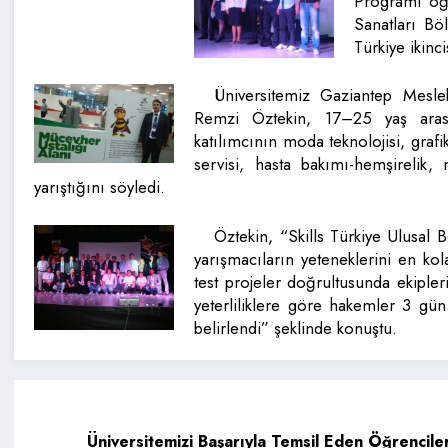
Programı öğ
Sanatları B
Türkiye ikinci
Üniversitemiz Gaziantep Mesl
Remzi Öztekin, 17–25 yaş aras
katılımcının moda teknolojisi, grafi
servisi, hasta bakımı-hemşirelik,
yarıştığını söyledi.
Öztekin, “Skills Türkiye Ulusal 
yarışmacıların yeteneklerini en ko
test projeler doğrultusunda ekipleri
yeterliliklere göre hakemler 3 gün
belirlendi” şeklinde konuştu.
Üniversitemizi Başarıyla Temsil Eden Öğrencile