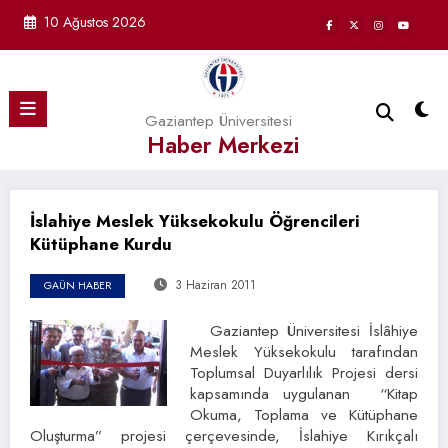
İçeriğe
10 Ağustos 2026
atla
Gaziantep Üniversitesi
Haber Merkezi
İslahiye Meslek Yüksekokulu Öğrencileri
Kütüphane Kurdu
3 Haziran 2011
GAÜN HABER
Gaziantep Üniversitesi İslâhiye
Meslek Yüksekokulu tarafından
Toplumsal Duyarlılık Projesi dersi
kapsamında uygulanan “Kitap
Okuma, Toplama ve Kütüphane
Oluşturma” projesi çerçevesinde, İslahiye Kırıkçalı