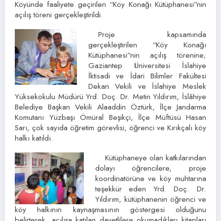
Köyünde faaliyete geçirilen “Köy Konağı Kütüphanesi”nin
açılış töreni gerçekleştirildi.
Proje kapsamında
gerçekleştirilen “Köy Konağı
Kütüphanesi”nin açılış törenine;
Gaziantep Üniversitesi İslahiye
İktisadi ve İdari Bilimler Fakültesi
Dekan Vekili ve İslahiye Meslek
Yüksekokulu Müdürü Yrd. Doç. Dr. Metin Yıldırım, İslâhiye
Belediye Başkan Vekili Alaaddin Öztürk, İlçe Jandarma
Komutanı Yüzbaşı Ömüral Beşikçi, İlçe Müftüsü Hasan
Sarı, çok sayıda öğretim görevlisi, öğrenci ve Kırıkçalı köy
halkı katıldı.
Kütüphaneye olan katkılarından
dolayı öğrencilere, proje
koordinatörüne ve köy muhtarına
teşekkür eden Yrd. Doç. Dr.
Yıldırım, kütüphanenin öğrenci ve
köy halkının kaynaşmasının göstergesi olduğunu
belirterek, açılışa katılan davetlilere okumadıkları kitapları