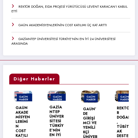
REKTÖR DOĞAN, EIDA PROJESİ YÜRÜTÜCÜSÜ LEVENT KARACAN’I KABUL
ETTİ
GAÜN AKADEMİSYENLERİNİN COST KATILIMI ÜÇ KAT ARTTI
GAZİANTEP ÜNİVERSİTESİ TÜRKİYE’NİN EN İYİ 24 ÜNİVERSİTESİ
ARASINDA
Diğer Haberler
GAÜN
GAÜN
GAÜN
GAÜN
HABER
HABER
HABER
HABER
MANŞET
MANŞET
GAZİA
GAÜN
REKTÖ
GAÜN’
NTEP
AKADE
R
DE
ÜNİVER
MİSYEN
DOĞAN
GİRİŞİ
SİTESİ
LERİNİ
,
MCİ VE
TÜRKİY
N
TÜBİT
YENİLİ
E’NİN
COST
AK
KÇİ
EN İYİ
KATILI
DESTE
ÜNİVER