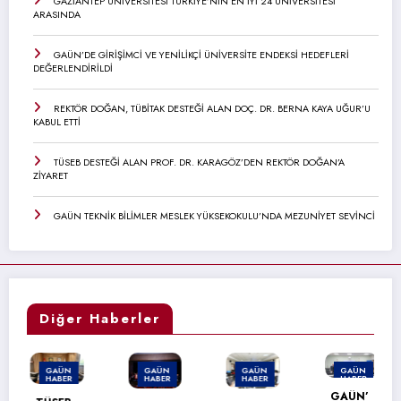
GAZİANTEP ÜNİVERSİTESİ TÜRKİYE’NİN EN İYİ 24 ÜNİVERSİTESİ
ARASINDA
GAÜN’DE GİRİŞİMCİ VE YENİLİKÇİ ÜNİVERSİTE ENDEKSİ HEDEFLERİ
DEĞERLENDİRİLDİ
REKTÖR DOĞAN, TÜBİTAK DESTEĞİ ALAN DOÇ. DR. BERNA KAYA UĞUR’U
KABUL ETTİ
TÜSEB DESTEĞİ ALAN PROF. DR. KARAGÖZ’DEN REKTÖR DOĞAN’A
ZİYARET
GAÜN TEKNİK BİLİMLER MESLEK YÜKSEKOKULU’NDA MEZUNİYET SEVİNCİ
Diğer Haberler
GAÜN
GAÜN
GAÜN
GAÜN
HABER
HABER
HABER
HABER
GAÜN’