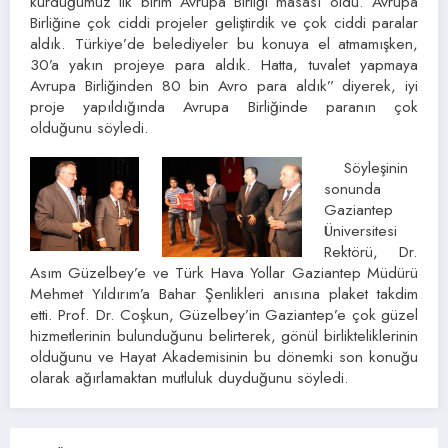
kurduğumuz ilk birim Avrupa Birliği masası oldu. Avrupa
Birliğine çok ciddi projeler geliştirdik ve çok ciddi paralar
aldık. Türkiye’de belediyeler bu konuya el atmamışken,
30’a yakın projeye para aldık. Hatta, tuvalet yapmaya
Avrupa Birliğinden 80 bin Avro para aldık” diyerek, iyi
proje yapıldığında Avrupa Birliğinde paranın çok
olduğunu söyledi.
Söyleşinin
sonunda
Gaziantep
Üniversitesi
Rektörü, Dr.
Asım Güzelbey’e ve Türk Hava Yollar Gaziantep Müdürü
Mehmet Yıldırım’a Bahar Şenlikleri anısına plaket takdim
etti. Prof. Dr. Coşkun, Güzelbey’in Gaziantep’e çok güzel
hizmetlerinin bulunduğunu belirterek, gönül birlikteliklerinin
olduğunu ve Hayat Akademisinin bu dönemki son konuğu
olarak ağırlamaktan mutluluk duyduğunu söyledi.