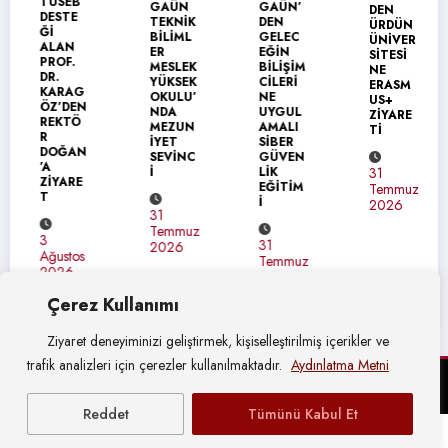
TÜSEB
GAÜN
GAÜN’
DEN
DESTE
TEKNİK
DEN
ÜRDÜN
Ğİ
BİLİML
GELEC
ÜNİVER
ALAN
ER
EĞİN
SİTESİ
PROF.
MESLEK
BİLİŞİM
NE
DR.
YÜKSEK
CİLERİ
ERASM
KARAG
OKULU’
NE
US+
ÖZ’DEN
NDA
UYGUL
ZİYARE
REKTÖ
MEZUN
AMALI
Tİ
R
İYET
SİBER
DOĞAN
SEVİNC
GÜVEN
’A
İ
LİK
31
ZİYARE
EĞİTİM
Temmuz
T
İ
2026
31
Temmuz
3
31
2026
Ağustos
Temmuz
2026
2026
Çerez Kullanımı
Ziyaret deneyiminizi geliştirmek, kişiselleştirilmiş içerikler ve
trafik analizleri için çerezler kullanılmaktadır.
Aydınlatma Metni
© Gaziantep Üniversitesi Basın Yayın ve Halkla İlişkiler Müdürlüğü
Reddet
Tümünü Kabul Et