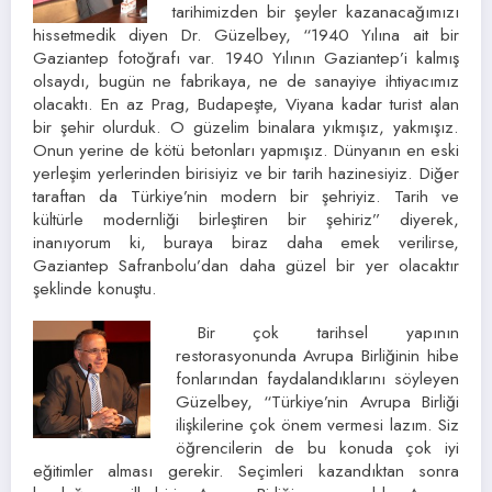
tarihimizden bir şeyler kazanacağımızı
hissetmedik diyen Dr. Güzelbey, “1940 Yılına ait bir
Gaziantep fotoğrafı var. 1940 Yılının Gaziantep’i kalmış
olsaydı, bugün ne fabrikaya, ne de sanayiye ihtiyacımız
olacaktı. En az Prag, Budapeşte, Viyana kadar turist alan
bir şehir olurduk. O güzelim binalara yıkmışız, yakmışız.
Onun yerine de kötü betonları yapmışız. Dünyanın en eski
yerleşim yerlerinden birisiyiz ve bir tarih hazinesiyiz. Diğer
taraftan da Türkiye’nin modern bir şehriyiz. Tarih ve
kültürle modernliği birleştiren bir şehiriz” diyerek,
inanıyorum ki, buraya biraz daha emek verilirse,
Gaziantep Safranbolu’dan daha güzel bir yer olacaktır
şeklinde konuştu.
Bir çok tarihsel yapının
restorasyonunda Avrupa Birliğinin hibe
fonlarından faydalandıklarını söyleyen
Güzelbey, “Türkiye’nin Avrupa Birliği
ilişkilerine çok önem vermesi lazım. Siz
öğrencilerin de bu konuda çok iyi
eğitimler alması gerekir. Seçimleri kazandıktan sonra