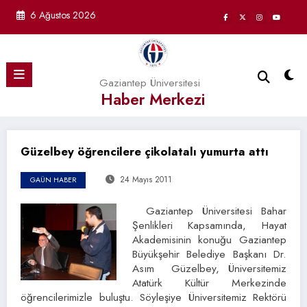
İçeriğe
6 Ağustos 2026
atla
Gaziantep Üniversitesi
Haber Merkezi
Güzelbey öğrencilere çikolatalı yumurta attı
24 Mayıs 2011
GAÜN HABER
Gaziantep Üniversitesi Bahar
Şenlikleri Kapsamında, Hayat
Akademisinin konuğu Gaziantep
Büyükşehir Belediye Başkanı Dr.
Asım Güzelbey, Üniversitemiz
Atatürk Kültür Merkezinde
öğrencilerimizle buluştu. Söyleşiye Üniversitemiz Rektörü