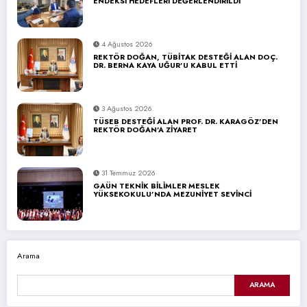
ENDEKSİ HEDEFLERİ DEĞERLENDİRİLDİ
4 Ağustos 2026
REKTÖR DOĞAN, TÜBİTAK DESTEĞİ ALAN DOÇ.
DR. BERNA KAYA UĞUR’U KABUL ETTİ
3 Ağustos 2026
TÜSEB DESTEĞİ ALAN PROF. DR. KARAGÖZ’DEN
REKTÖR DOĞAN’A ZİYARET
31 Temmuz 2026
GAÜN TEKNİK BİLİMLER MESLEK
YÜKSEKOKULU’NDA MEZUNİYET SEVİNCİ
Arama
ARAMA