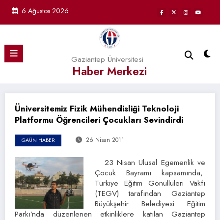
İçeriğe
6 Ağustos 2026
atla
Gaziantep Üniversitesi
Haber Merkezi
Üniversitemiz Fizik Mühendisliği Teknoloji
Platformu Öğrencileri Çocukları Sevindirdi
26 Nisan 2011
GAÜN HABER
23 Nisan Ulusal Egemenlik ve
Çocuk Bayramı kapsamında,
Türkiye Eğitim Gönüllüleri Vakfı
(TEGV) tarafından Gaziantep
Büyükşehir Belediyesi Eğitim
Parkı’nda düzenlenen etkinliklere katılan Gaziantep