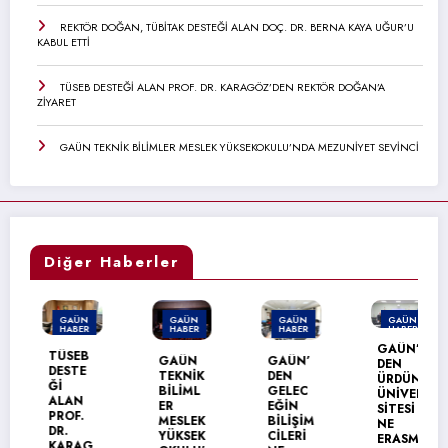
REKTÖR DOĞAN, TÜBİTAK DESTEĞİ ALAN DOÇ. DR. BERNA KAYA UĞUR’U
KABUL ETTİ
TÜSEB DESTEĞİ ALAN PROF. DR. KARAGÖZ’DEN REKTÖR DOĞAN’A
ZİYARET
GAÜN TEKNİK BİLİMLER MESLEK YÜKSEKOKULU’NDA MEZUNİYET SEVİNCİ
Diğer Haberler
GAÜN
GAÜN
GAÜN
GAÜN
HABER
HABER
HABER
HABER
GAÜN’
TÜSEB
GAÜN
GAÜN’
DEN
DESTE
TEKNİK
DEN
ÜRDÜN
Ğİ
BİLİML
GELEC
ÜNİVER
ALAN
ER
EĞİN
SİTESİ
PROF.
MESLEK
BİLİŞİM
NE
DR.
YÜKSEK
CİLERİ
ERASM
KARAG