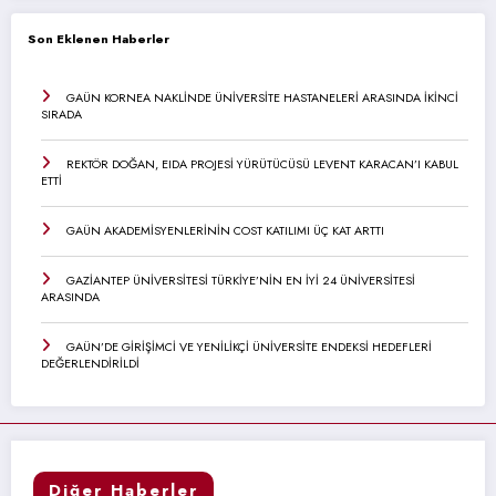
Son Eklenen Haberler
GAÜN KORNEA NAKLİNDE ÜNİVERSİTE HASTANELERİ ARASINDA İKİNCİ
SIRADA
REKTÖR DOĞAN, EIDA PROJESİ YÜRÜTÜCÜSÜ LEVENT KARACAN’I KABUL
ETTİ
GAÜN AKADEMİSYENLERİNİN COST KATILIMI ÜÇ KAT ARTTI
GAZİANTEP ÜNİVERSİTESİ TÜRKİYE’NİN EN İYİ 24 ÜNİVERSİTESİ
ARASINDA
GAÜN’DE GİRİŞİMCİ VE YENİLİKÇİ ÜNİVERSİTE ENDEKSİ HEDEFLERİ
DEĞERLENDİRİLDİ
Diğer Haberler