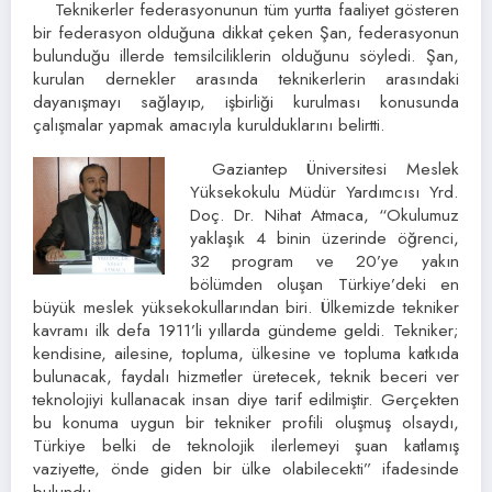
Teknikerler federasyonunun tüm yurtta faaliyet gösteren
bir federasyon olduğuna dikkat çeken Şan, federasyonun
bulunduğu illerde temsilciliklerin olduğunu söyledi. Şan,
kurulan dernekler arasında teknikerlerin arasındaki
dayanışmayı sağlayıp, işbirliği kurulması konusunda
çalışmalar yapmak amacıyla kurulduklarını belirtti.
Gaziantep Üniversitesi Meslek
Yüksekokulu Müdür Yardımcısı Yrd.
Doç. Dr. Nihat Atmaca, “Okulumuz
yaklaşık 4 binin üzerinde öğrenci,
32 program ve 20’ye yakın
bölümden oluşan Türkiye’deki en
büyük meslek yüksekokullarından biri. Ülkemizde tekniker
kavramı ilk defa 1911’li yıllarda gündeme geldi. Tekniker;
kendisine, ailesine, topluma, ülkesine ve topluma katkıda
bulunacak, faydalı hizmetler üretecek, teknik beceri ver
teknolojiyi kullanacak insan diye tarif edilmiştir. Gerçekten
bu konuma uygun bir tekniker profili oluşmuş olsaydı,
Türkiye belki de teknolojik ilerlemeyi şuan katlamış
vaziyette, önde giden bir ülke olabilecekti” ifadesinde
bulundu.