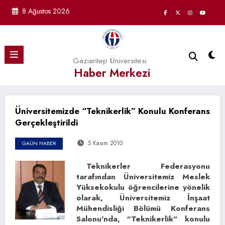
İçeriğe
8 Ağustos 2026
atla
Gaziantep Üniversitesi
Haber Merkezi
Üniversitemizde “Teknikerlik” Konulu Konferans
Gerçekleştirildi
5 Kasım 2010
GAÜN HABER
Teknikerler Federasyonu
tarafından Üniversitemiz Meslek
Yüksekokulu öğrencilerine yönelik
olarak, Üniversitemiz İnşaat
Mühendisliği Bölümü Konferans
Salonu’nda, “Teknikerlik” konulu