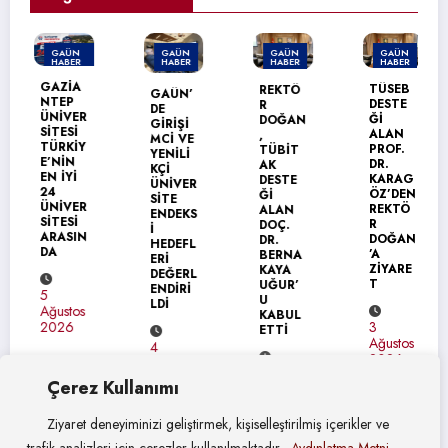
GAÜN
GAÜN
GAÜN
GAÜN
HABER
HABER
HABER
HABER
MANŞET
GAZİA
TÜSEB
REKTÖ
GAÜN’
NTEP
DESTE
R
DE
ÜNİVER
Ğİ
DOĞAN
GİRİŞİ
SİTESİ
ALAN
,
MCİ VE
TÜRKİY
PROF.
TÜBİT
YENİLİ
E’NİN
DR.
AK
KÇİ
EN İYİ
KARAG
DESTE
ÜNİVER
24
ÖZ’DEN
Ğİ
SİTE
ÜNİVER
REKTÖ
ALAN
ENDEKS
SİTESİ
R
DOÇ.
İ
ARASIN
DOĞAN
DR.
HEDEFL
DA
’A
BERNA
ERİ
ZİYARE
KAYA
DEĞERL
T
UĞUR’
ENDİRİ
5
U
LDİ
Ağustos
KABUL
3
2026
ETTİ
Ağustos
4
2026
Ağustos
4
2026
Çerez Kullanımı
Ağustos
2026
Ziyaret deneyiminizi geliştirmek, kişiselleştirilmiş içerikler ve