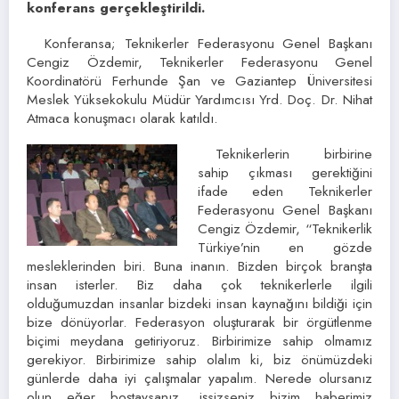
konferans gerçekleştirildi.
Konferansa; Teknikerler Federasyonu Genel Başkanı
Cengiz Özdemir, Teknikerler Federasyonu Genel
Koordinatörü Ferhunde Şan ve Gaziantep Üniversitesi
Meslek Yüksekokulu Müdür Yardımcısı Yrd. Doç. Dr. Nihat
Atmaca konuşmacı olarak katıldı.
Teknikerlerin birbirine
sahip çıkması gerektiğini
ifade eden Teknikerler
Federasyonu Genel Başkanı
Cengiz Özdemir, “Teknikerlik
Türkiye’nin en gözde
mesleklerinden biri. Buna inanın. Bizden birçok branşta
insan isterler. Biz daha çok teknikerlerle ilgili
olduğumuzdan insanlar bizdeki insan kaynağını bildiği için
bize dönüyorlar. Federasyon oluşturarak bir örgütlenme
biçimi meydana getiriyoruz. Birbirimize sahip olmamız
gerekiyor. Birbirimize sahip olalım ki, biz önümüzdeki
günlerde daha iyi çalışmalar yapalım. Nerede olursanız
olun eğer boştaysanız, işsizseniz bizim haberimiz