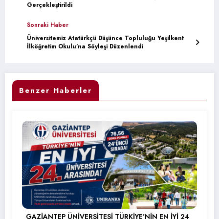
Gerçekleştirildi
Sonraki Haber
Üniversitemiz Atatürkçü Düşünce Topluluğu Yeşilkent
İlköğretim Okulu’na Söyleşi Düzenlendi
Benzer Haberler
GAZİANTEP ÜNİVERSİTESİ TÜRKİYE’NİN EN İYİ 24