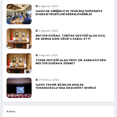
4 Ağustos 2026
GAÜN’DE GİRİŞİMCİ VE YENİLİKÇİ ÜNİVERSİTE
ENDEKSİ HEDEFLERİ DEĞERLENDİRİLDİ
4 Ağustos 2026
REKTÖR DOĞAN, TÜBİTAK DESTEĞİ ALAN DOÇ.
DR. BERNA KAYA UĞUR’U KABUL ETTİ
3 Ağustos 2026
TÜSEB DESTEĞİ ALAN PROF. DR. KARAGÖZ’DEN
REKTÖR DOĞAN’A ZİYARET
31 Temmuz 2026
GAÜN TEKNİK BİLİMLER MESLEK
YÜKSEKOKULU’NDA MEZUNİYET SEVİNCİ
Arama