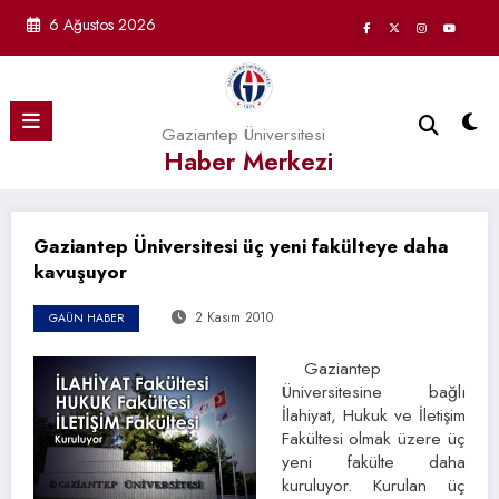
İçeriğe
6 Ağustos 2026
atla
Gaziantep Üniversitesi
Haber Merkezi
Gaziantep Üniversitesi üç yeni fakülteye daha
kavuşuyor
2 Kasım 2010
GAÜN HABER
Gaziantep
Üniversitesine bağlı
İlahiyat, Hukuk ve İletişim
Fakültesi olmak üzere üç
yeni fakülte daha
kuruluyor. Kurulan üç