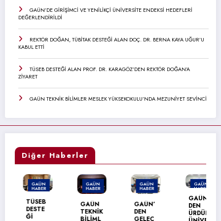
GAÜN’DE GİRİŞİMCİ VE YENİLİKÇİ ÜNİVERSİTE ENDEKSİ HEDEFLERİ
DEĞERLENDİRİLDİ
REKTÖR DOĞAN, TÜBİTAK DESTEĞİ ALAN DOÇ. DR. BERNA KAYA UĞUR’U
KABUL ETTİ
TÜSEB DESTEĞİ ALAN PROF. DR. KARAGÖZ’DEN REKTÖR DOĞAN’A
ZİYARET
GAÜN TEKNİK BİLİMLER MESLEK YÜKSEKOKULU’NDA MEZUNİYET SEVİNCİ
Diğer Haberler
GAÜN
GAÜN
GAÜN
GAÜN
HABER
HABER
HABER
HABER
GAÜN’
TÜSEB
GAÜN
GAÜN’
DEN
DESTE
TEKNİK
DEN
ÜRDÜN
Ğİ
BİLİML
GELEC
ÜNİVER