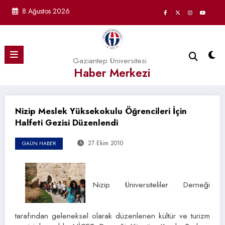
İçeriğe
8 Ağustos 2026
atla
Gaziantep Üniversitesi
Haber Merkezi
Nizip Meslek Yüksekokulu Öğrencileri İçin
Halfeti Gezisi Düzenlendi
27 Ekim 2010
GAÜN HABER
Nizip Üniversiteliler Derneği
tarafından geleneksel olarak düzenlenen kültür ve turizm