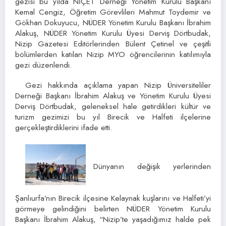
gezisi bu yılda NİÇET Derneği Yönetim Kurulu Başkanı
Kemal Cengiz, Öğretim Görevlileri Mahmut Toydemir ve
Gökhan Dokuyucu, NÜDER Yönetim Kurulu Başkanı İbrahim
Alakuş, NÜDER Yönetim Kurulu Üyesi Derviş Dörtbudak,
Nizip Gazetesi Editörlerinden Bülent Çetinel ve çeşitli
bölümlerden katılan Nizip MYO öğrencilerinin katılımıyla
gezi düzenlendi.
Gezi hakkında açıklama yapan Nizip Üniversiteliler
Derneği Başkanı İbrahim Alakuş ve Yönetim Kurulu Üyesi
Derviş Dörtbudak, geleneksel hale getirdikleri kültür ve
turizm gezimizi bu yıl Birecik ve Halfeti ilçelerine
gerçekleştirdiklerini ifade etti.
Dünyanın değişik yerlerinden
Şanlıurfa’nın Birecik ilçesine Kelaynak kuşlarını ve Halfeti’yi
görmeye gelindiğini belirten NÜDER Yönetim Kurulu
Başkanı İbrahim Alakuş, “Nizip’te yaşadığımız halde pek