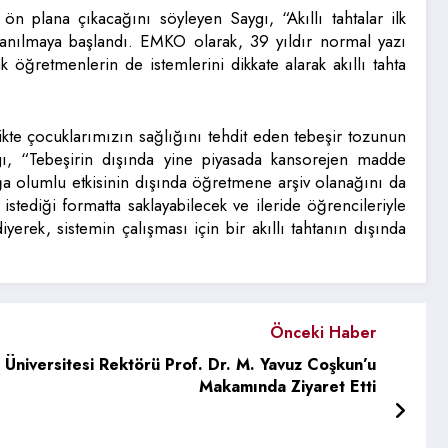
 ön plana çıkacağını söyleyen Saygı, “Akıllı tahtalar ilk
lanılmaya başlandı. EMKO olarak, 39 yıldır normal yazı
 öğretmenlerin de istemlerini dikkate alarak akıllı tahta
likte çocuklarımızın sağlığını tehdit eden tebeşir tozunun
ygı, “Tebeşirin dışında yine piyasada kansorejen madde
ğa olumlu etkisinin dışında öğretmene arşiv olanağını da
tediği formatta saklayabilecek ve ileride öğrencileriyle
erek, sistemin çalışması için bir akıllı tahtanın dışında
Önceki Haber
Üniversitesi Rektörü Prof. Dr. M. Yavuz Coşkun’u
Makamında Ziyaret Etti