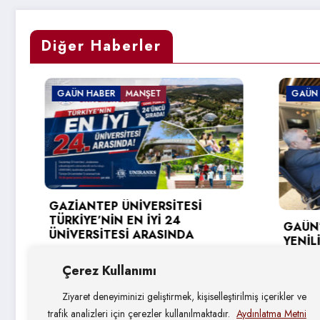
Diğer Haberler
GAÜN HABER
MANŞET
GAÜN HABE
GAZİANTEP ÜNİVERSİTESİ
TÜRKİYE’NİN EN İYİ 24
GAÜN’DE G
ÜNİVERSİTESİ ARASINDA
YENİLİKÇİ
HEDEFLERİ
5 Ağustos 2026
Çerez Kullanımı
4 Ağustos
Ziyaret deneyiminizi geliştirmek, kişiselleştirilmiş içerikler ve
trafik analizleri için çerezler kullanılmaktadır.
Aydınlatma Metni