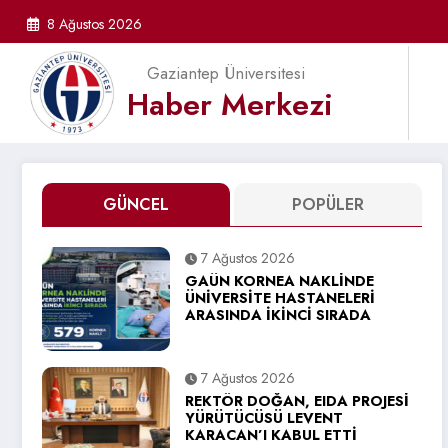
İçeriğe
8 Ağustos 2026
atla
Gaziantep Üniversitesi
Haber Merkezi
GÜNCEL
POPÜLER
7 Ağustos 2026
GAÜN KORNEA NAKLİNDE
ÜNİVERSİTE HASTANELERİ
ARASINDA İKİNCİ SIRADA
7 Ağustos 2026
REKTÖR DOĞAN, EIDA PROJESİ
YÜRÜTÜCÜSÜ LEVENT
KARACAN’I KABUL ETTİ