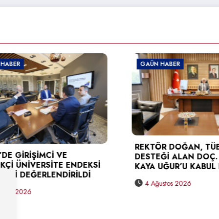
R
GAÜN HABER
REKTÖR DOĞAN, TÜBİTA
İRİŞİMCİ VE
DESTEĞİ ALAN DOÇ. DR.
 ÜNİVERSİTE ENDEKSİ
KAYA UĞUR’U KABUL ETTİ
 DEĞERLENDİRİLDİ
4 Ağustos 2026
 2026