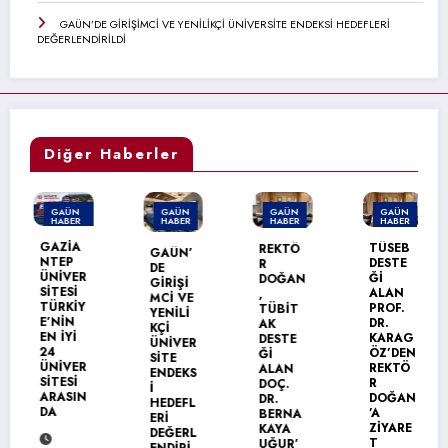
GAÜN’DE GİRİŞİMCİ VE YENİLİKÇİ ÜNİVERSİTE ENDEKSİ HEDEFLERİ
DEĞERLENDİRİLDİ
Diğer Haberler
GAÜN
GAÜN
GAÜN
GAÜN
HABER
HABER
HABER
HABER
MANŞET
GAZİA
TÜSEB
REKTÖ
GAÜN’
NTEP
DESTE
R
DE
ÜNİVER
Ğİ
DOĞAN
GİRİŞİ
SİTESİ
ALAN
,
MCİ VE
TÜRKİY
PROF.
TÜBİT
YENİLİ
E’NİN
DR.
AK
KÇİ
EN İYİ
KARAG
DESTE
ÜNİVER
24
ÖZ’DEN
Ğİ
SİTE
ÜNİVER
REKTÖ
ALAN
ENDEKS
SİTESİ
R
DOÇ.
İ
ARASIN
DOĞAN
DR.
HEDEFL
DA
’A
BERNA
ERİ
ZİYARE
KAYA
DEĞERL
T
UĞUR’
ENDİRİ