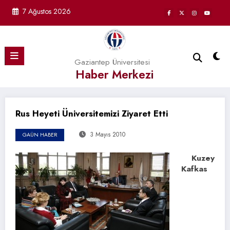
İçeriğe
7 Ağustos 2026
atla
Gaziantep Üniversitesi
Haber Merkezi
Rus Heyeti Üniversitemizi Ziyaret Etti
3 Mayıs 2010
GAÜN HABER
Kuzey
Kafkas