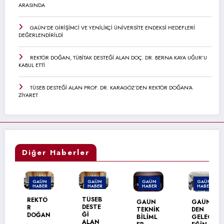
ARASINDA
GAÜN’DE GİRİŞİMCİ VE YENİLİKÇİ ÜNİVERSİTE ENDEKSİ HEDEFLERİ
DEĞERLENDİRİLDİ
REKTÖR DOĞAN, TÜBİTAK DESTEĞİ ALAN DOÇ. DR. BERNA KAYA UĞUR’U
KABUL ETTİ
TÜSEB DESTEĞİ ALAN PROF. DR. KARAGÖZ’DEN REKTÖR DOĞAN’A
ZİYARET
Diğer Haberler
GAÜN
GAÜN
GAÜN
GAÜN
HABER
HABER
HABER
HABER
TÜSEB
REKTÖ
GAÜN
GAÜN’
DESTE
R
TEKNİK
DEN
Ğİ
DOĞAN
BİLİML
GELEC
ALAN
,