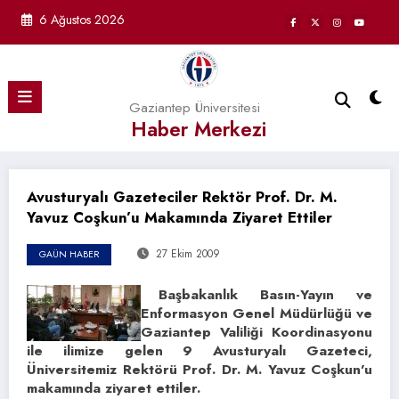
İçeriğe
6 Ağustos 2026
atla
Gaziantep Üniversitesi
Haber Merkezi
Avusturyalı Gazeteciler Rektör Prof. Dr. M.
Yavuz Coşkun’u Makamında Ziyaret Ettiler
27 Ekim 2009
GAÜN HABER
Başbakanlık Basın-Yayın ve
Enformasyon Genel Müdürlüğü ve
Gaziantep Valiliği Koordinasyonu
ile ilimize gelen 9 Avusturyalı Gazeteci,
Üniversitemiz Rektörü Prof. Dr. M. Yavuz Coşkun’u
makamında ziyaret ettiler.