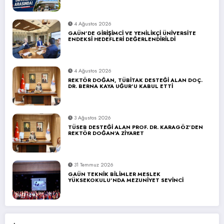
4 Ağustos 2026
GAÜN’DE GİRİŞİMCİ VE YENİLİKÇİ ÜNİVERSİTE
ENDEKSİ HEDEFLERİ DEĞERLENDİRİLDİ
4 Ağustos 2026
REKTÖR DOĞAN, TÜBİTAK DESTEĞİ ALAN DOÇ.
DR. BERNA KAYA UĞUR’U KABUL ETTİ
3 Ağustos 2026
TÜSEB DESTEĞİ ALAN PROF. DR. KARAGÖZ’DEN
REKTÖR DOĞAN’A ZİYARET
31 Temmuz 2026
GAÜN TEKNİK BİLİMLER MESLEK
YÜKSEKOKULU’NDA MEZUNİYET SEVİNCİ