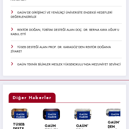
GAÜN’DE GİRİŞİMCİ VE YENİLİKÇİ ÜNİVERSİTE ENDEKSİ HEDEFLERİ
DEĞERLENDİRİLDİ
REKTÖR DOĞAN, TÜBİTAK DESTEĞİ ALAN DOÇ. DR. BERNA KAYA UĞUR’U
KABUL ETTİ
TÜSEB DESTEĞİ ALAN PROF. DR. KARAGÖZ’DEN REKTÖR DOĞAN’A
ZİYARET
GAÜN TEKNİK BİLİMLER MESLEK YÜKSEKOKULU’NDA MEZUNİYET SEVİNCİ
Diğer Haberler
GAÜN
GAÜN
GAÜN
GAÜN
HABER
HABER
HABER
HABER
GAÜN’
TÜSEB
GAÜN
GAÜN’
DEN
DESTE