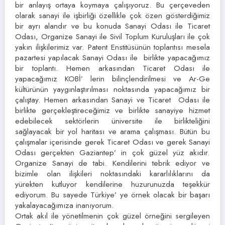
bir anlayış ortaya koymaya çalışıyoruz. Bu çerçeveden
olarak sanayi ile işbirliği özellikle çok özen gösterdiğimiz
bir ayrı alandır ve bu konuda Sanayi Odası ile Ticaret
Odası, Organize Sanayi ile Sivil Toplum Kuruluşları ile çok
yakın ilişkilerimiz var. Patent Enstitüsünün toplantısı mesela
pazartesi yapılacak Sanayi Odası ile birlikte yapacağımız
bir toplantı. Hemen arkasından Ticaret Odası ile
yapacağımız KOBİ’ lerin bilinçlendirilmesi ve Ar-Ge
kültürünün yaygınlaştırılması noktasında yapacağımız bir
çalıştay. Hemen arkasından Sanayi ve Ticaret Odası ile
birlikte gerçekleştireceğimiz ve birlikte sanayiye hizmet
edebilecek sektörlerin üniversite ile birlikteliğini
sağlayacak bir yol haritası ve arama çalışması. Bütün bu
çalışmalar içerisinde gerek Ticaret Odası ve gerek Sanayi
Odası gerçekten Gaziantep’ in çok güzel yüz akıdır.
Organize Sanayi de tabi. Kendilerini tebrik ediyor ve
bizimle olan ilişkileri noktasındaki kararlılıklarını da
yürekten kutluyor kendilerine huzurunuzda teşekkür
ediyorum. Bu sayede Türkiye’ ye örnek olacak bir başarı
yakalayacağımıza inanıyorum.
Ortak akıl ile yönetilmenin çok güzel örneğini sergileyen