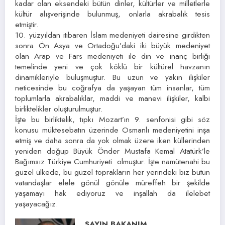
kadar olan eksendeki bütün dinler, kültürler ve milletlerle
kültür alışverişinde bulunmuş, onlarla akrabalık tesis
etmiştir.
10. yüzyıldan itibaren İslam medeniyeti dairesine girdikten
sonra Ön Asya ve Ortadoğu’daki iki büyük medeniyet
olan Arap ve Fars medeniyeti ile din ve inanç birliği
temelinde yeni ve çok köklü bir kültürel havzanın
dinamikleriyle buluşmuştur. Bu uzun ve yakın ilişkiler
neticesinde bu coğrafya da yaşayan tüm insanlar, tüm
toplumlarla akrabalıklar, maddi ve manevi ilişkiler, kalbi
birliktelikler oluşturulmuştur.
İşte bu birliktelik, tıpkı Mozart’ın 9. senfonisi gibi söz
konusu müktesebatın üzerinde Osmanlı medeniyetini inşa
etmiş ve daha sonra da yok olmak üzere iken küllerinden
yeniden doğup Büyük Önder Mustafa Kemal Atatürk’le
Bağımsız Türkiye Cumhuriyeti olmuştur. İşte namütenahi bu
güzel ülkede, bu güzel toprakların her yerindeki biz bütün
vatandaşlar elele gönül gönüle müreffeh bir şekilde
yaşamayı hak ediyoruz ve inşallah da ilelebet
yaşayacağız.
SAYIN BAKANIM