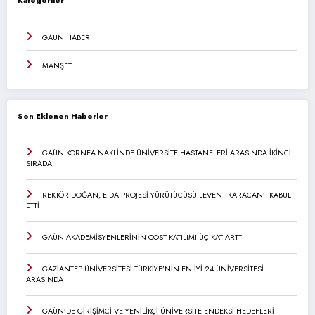
Kategoriler
GAÜN HABER
MANŞET
Son Eklenen Haberler
GAÜN KORNEA NAKLİNDE ÜNİVERSİTE HASTANELERİ ARASINDA İKİNCİ
SIRADA
REKTÖR DOĞAN, EIDA PROJESİ YÜRÜTÜCÜSÜ LEVENT KARACAN’I KABUL
ETTİ
GAÜN AKADEMİSYENLERİNİN COST KATILIMI ÜÇ KAT ARTTI
GAZİANTEP ÜNİVERSİTESİ TÜRKİYE’NİN EN İYİ 24 ÜNİVERSİTESİ
ARASINDA
GAÜN’DE GİRİŞİMCİ VE YENİLİKÇİ ÜNİVERSİTE ENDEKSİ HEDEFLERİ