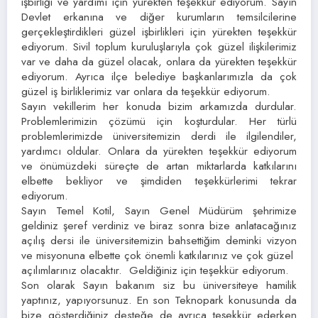
işbirliği ve yardımı için yürekten teşekkür ediyorum. Sayın
Devlet erkanına ve diğer kurumların temsilcilerine
gerçekleştirdikleri güzel işbirlikleri için yürekten teşekkür
ediyorum. Sivil toplum kuruluşlarıyla çok güzel ilişkilerimiz
var ve daha da güzel olacak, onlara da yürekten teşekkür
ediyorum. Ayrıca ilçe belediye başkanlarımızla da çok
güzel iş birliklerimiz var onlara da teşekkür ediyorum.
Sayın vekillerim her konuda bizim arkamızda durdular.
Problemlerimizin çözümü için koşturdular. Her türlü
problemlerimizde üniversitemizin derdi ile ilgilendiler,
yardımcı oldular. Onlara da yürekten teşekkür ediyorum
ve önümüzdeki süreçte de artan miktarlarda katkılarını
elbette bekliyor ve şimdiden teşekkürlerimi tekrar
ediyorum.
Sayın Temel Kotil, Sayın Genel Müdürüm şehrimize
geldiniz şeref verdiniz ve biraz sonra bize anlatacağınız
açılış dersi ile üniversitemizin bahsettiğim deminki vizyon
ve misyonuna elbette çok önemli katkılarınız ve çok güzel
açılımlarınız olacaktır. Geldiğiniz için teşekkür ediyorum.
Son olarak Sayın bakanım siz bu üniversiteye hamilik
yaptınız, yapıyorsunuz. En son Teknopark konusunda da
bize gösterdiğiniz desteğe de ayrıca teşekkür ederken