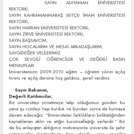
SAYIN ADIYAMAN ÜNİVERSİTESİ
REKTÖRÜ,
SAYIN KAHRAMANMARAŞ SÜTÇÜ İMAM ÜNİVERSİTESİ
REKTÖRÜ,
SAYIN HARRAN ÜNİVERSİTESİ REKTÖRÜ,
SAYIN ZİRVE ÜNİVERSİTESİ REKTÖRÜ,
SAYIN BAŞSAVCIM,
SAYIN HOCALARIM VE MESAİ ARKADAŞLARIM,
SAYGIDEĞER VELİLERİMİZ
ÇOK SEVGİLİ ÖĞRENCİLER VE DEĞERLİ BASIN
MENSUPLARI
Üniversitemizin 2009-2010 eğitim – öğretim yılının açılış
töreni ve açılış dersine hoş geldiniz, şeref verdiniz.
Sayın Bakanım,
Değerli Katılımcılar,
Biz üniversiteyi yönetmeye talip olduğumuz günden bu
yana şu cümleyi hep kurduk ve bundan sonra da kurmaya
devam edeceğiz: “Üniversiteler farklılıkların birlikteliğinden
kaynaklanan aklın ve etiğin kurumsallaştığı yerlerdir.” Biz
de bu anlayıştan aldığımız motivasyonla üniversite ile şehir
potansiyelini harmanlayıp her alanda yeni enerjiler