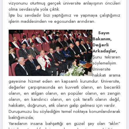
vizyonunu oturtmuş gerçek üniversite anlayışının öncüleri
olma sevdasıyla yola çıktık.
İşte bu sevdadır bizi yaptığımız ve yapmaya çalıştığımız
işlerin maddesinden ve egosundan arındıran.
Sayın
Bakanım,
Değerli
Arkadaşlar,
Şunu tekraren
söylemeliyim.
Üniversite
hakikati arama
gayesine hizmet eden en kapsamlı kurumdur. Üniversite,
değerler çarpışmasında en kuvvetli olanın, en becerikli
olanın, en atılgan olanın, en popüler olanın, en zengin
olanın, en kandırıcı olanın, en çok taraflı olanın değil,
hakikatin, doğrunun, etik olanın galip gelmesi için vardır.
Duruşumuzu bu söylediğim temel noktaya konumlandırarak
baktığımızda;
Yaradanın insana bahşettiği en güzel şey olan “aklın”