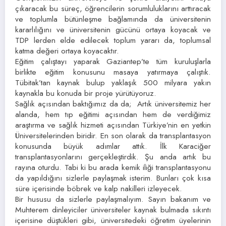
çıkaracak bu süreç, öğrencilerin sorumluluklarını arttıracak
ve toplumla bütünleşme bağlamında da üniversitenin
kararlılığını ve üniversitenin gücünü ortaya koyacak ve
TDP lerden elde edilecek toplum yararı da, toplumsal
katma değeri ortaya koyacaktır.
Eğitim çalıştayı yaparak Gaziantep’te tüm kuruluşlarla
birlikte eğitim konusunu masaya yatırmaya çalıştık.
Tübitak’tan kaynak bulup yaklaşık 500 milyara yakın
kaynakla bu konuda bir proje yürütüyoruz.
Sağlık açısından baktığımız da da; Artık üniversitemiz her
alanda, hem tıp eğitimi açısından hem de verdiğimiz
araştırma ve sağlık hizmeti açısından Türkiye’nin en yetkin
Üniversitelerinden biridir. En son olarak da transplantasyon
konusunda büyük adımlar attık. İlk Karaciğer
transplantasyonlarını gerçekleştirdik. Şu anda artık bu
rayına oturdu. Tabi ki bu arada kemik iliği transplantasyonu
da yapıldığını sizlerle paylaşmak isterim. Bunları çok kısa
süre içerisinde böbrek ve kalp nakilleri izleyecek.
Bir hususu da sizlerle paylaşmalıyım. Sayın bakanım ve
Muhterem dinleyiciler üniversiteler kaynak bulmada sıkıntı
içerisine düştükleri gibi, üniversitedeki öğretim üyelerinin