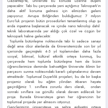
Gaziantep’te, üniversite bu konuda üzerine düşeni
yapacaktır. Tabi bu çerçevede yeni açtığımız Teknopark’ın
daha aktif konuma gelmesi için elimizden geleni
yapıyoruz. Avrupa Birliğinden bulduğumuz 7 milyon
Euro’luk projenin bütün prosedürleri tamamlanmış olup şu
anda inşaatına başlanacak ve içinde nano teknoloji dahil
teknik laboratuarında yer aldığı çok özel ve özgün bir
teknopark haline gelecektir.
Toplumla bütünleşme noktasında tabi ki sadece sanayi
değil ama öbür alanlarda da Üniversitemizde son bir yıl
içerisinde geçmişteki 4-5 yıl toplamından daha fazla
sosyal, bilimsel, kültürel etkinlik ortaya konmuş, bu
çerçevede hem toplumla bütünleşme hem de bizim
öğrencilerimize deminde bahsettiğim Üniversite iklimin bir
parçasını sunma noktasındaki kararlı çalışmalarımız devam
etmektedir. Toplumsal Duyarlılık projeleri; bu da bir başka
projemiz olarak bu eğitim yılından itibaren hayata
geçirdiğimiz 1. sınıflara zorunlu ders olarak, ondan
sonraki sınıflara ise gönüllü olarak devam edilecek bir
proje. Burada Üniversiteye giren her öğrencinin bir
toplumsal projede yer almasını istiyoruz.
Gençlerimizin üniversiteye ve şehre aidiyetini ortaya