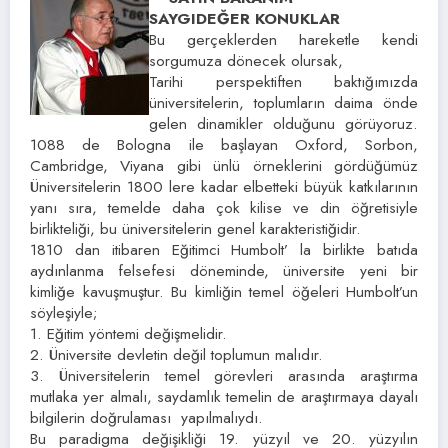
SAYGIDEĞER KONUKLAR
Bu gerçeklerden hareketle kendi
sorgumuza dönecek olursak,
Tarihi perspektiften baktığımızda
üniversitelerin, toplumların daima önde
gelen dinamikler olduğunu görüyoruz.
1088 de Bologna ile başlayan Oxford, Sorbon,
Cambridge, Viyana gibi ünlü örneklerini gördüğümüz
Üniversitelerin 1800 lere kadar elbetteki büyük katkılarının
yanı sıra, temelde daha çok kilise ve din öğretisiyle
birlikteliği, bu üniversitelerin genel karakteristiğidir.
1810 dan itibaren Eğitimci Humbolt’ la birlikte batıda
aydınlanma felsefesi döneminde, üniversite yeni bir
kimliğe kavuşmuştur. Bu kimliğin temel öğeleri Humbolt’un
söyleşiyle;
1. Eğitim yöntemi değişmelidir.
2. Üniversite devletin değil toplumun malıdır.
3. Üniversitelerin temel görevleri arasında araştırma
mutlaka yer almalı, saydamlık temelin de araştırmaya dayalı
bilgilerin doğrulaması yapılmalıydı.
Bu paradigma değişikliği 19. yüzyıl ve 20. yüzyılın