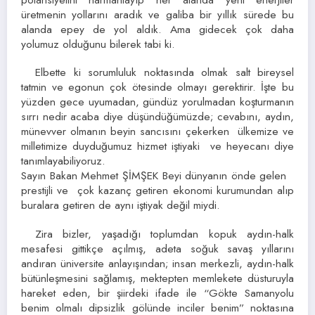
üretmenin yollarını aradık ve galiba bir yıllık sürede bu
alanda epey de yol aldık. Ama gidecek çok daha
yolumuz olduğunu bilerek tabi ki.
Elbette ki sorumluluk noktasında olmak salt bireysel
tatmin ve egonun çok ötesinde olmayı gerektirir. İşte bu
yüzden gece uyumadan, gündüz yorulmadan koşturmanın
sırrı nedir acaba diye düşündüğümüzde; cevabını, aydın,
münevver olmanın beyin sancısını çekerken ülkemize ve
milletimize duyduğumuz hizmet iştiyaki ve heyecanı diye
tanımlayabiliyoruz.
Sayın Bakan Mehmet ŞİMŞEK Beyi dünyanın önde gelen
prestijli ve çok kazanç getiren ekonomi kurumundan alıp
buralara getiren de aynı iştiyak değil miydi.
Zira bizler, yaşadığı toplumdan kopuk aydın-halk
mesafesi gittikçe açılmış, adeta soğuk savaş yıllarını
andıran üniversite anlayışından; insan merkezli, aydın-halk
bütünleşmesini sağlamış, mektepten memlekete düsturuyla
hareket eden, bir şiirdeki ifade ile “Gökte Samanyolu
benim olmalı dipsizlik gölünde inciler benim” noktasına