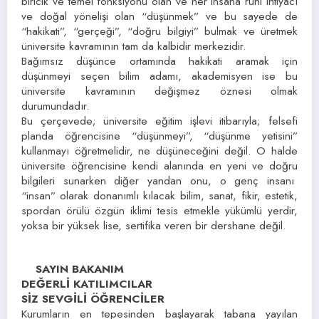
biricik ve temel fonksiyonu olan ve her insana ruhi ihtiyacı
ve doğal yönelişi olan “düşünmek” ve bu sayede de
“hakikati”, “gerçeği”, “doğru bilgiyi” bulmak ve üretmek
üniversite kavramının tam da kalbidir merkezidir.
Bağımsız düşünce ortamında hakikati aramak için
düşünmeyi seçen bilim adamı, akademisyen ise bu
üniversite kavramının değişmez öznesi olmak
durumundadır.
Bu çerçevede; üniversite eğitim işlevi itibarıyla; felsefi
planda öğrencisine “düşünmeyi”, “düşünme yetisini”
kullanmayı öğretmelidir, ne düşüneceğini değil. O halde
üniversite öğrencisine kendi alanında en yeni ve doğru
bilgileri sunarken diğer yandan onu, o genç insanı
“insan” olarak donanımlı kılacak bilim, sanat, fikir, estetik,
spordan örülü özgün iklimi tesis etmekle yükümlü yerdir,
yoksa bir yüksek lise, sertifika veren bir dershane değil.
SAYIN BAKANIM
DEĞERLİ KATILIMCILAR
SİZ SEVGİLİ ÖĞRENCİLER
Kurumların en tepesinden başlayarak tabana yayılan