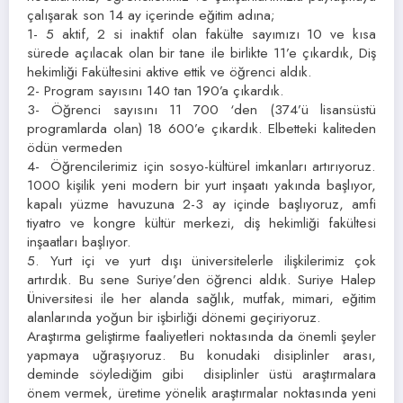
çalışarak son 14 ay içerinde eğitim adına;
1- 5 aktif, 2 si inaktif olan fakülte sayımızı 10 ve kısa
sürede açılacak olan bir tane ile birlikte 11’e çıkardık, Diş
hekimliği Fakültesini aktive ettik ve öğrenci aldık.
2- Program sayısını 140 tan 190’a çıkardık.
3- Öğrenci sayısını 11 700 ‘den (374’ü lisansüstü
programlarda olan) 18 600’e çıkardık. Elbetteki kaliteden
ödün vermeden
4- Öğrencilerimiz için sosyo-kültürel imkanları artırıyoruz.
1000 kişilik yeni modern bir yurt inşaatı yakında başlıyor,
kapalı yüzme havuzuna 2-3 ay içinde başlıyoruz, amfi
tiyatro ve kongre kültür merkezi, diş hekimliği fakültesi
inşaatları başlıyor.
5. Yurt içi ve yurt dışı üniversitelerle ilişkilerimiz çok
artırdık. Bu sene Suriye’den öğrenci aldık. Suriye Halep
Üniversitesi ile her alanda sağlık, mutfak, mimari, eğitim
alanlarında yoğun bir işbirliği dönemi geçiriyoruz.
Araştırma geliştirme faaliyetleri noktasında da önemli şeyler
yapmaya uğraşıyoruz. Bu konudaki disiplinler arası,
deminde söylediğim gibi disiplinler üstü araştırmalara
önem vermek, üretime yönelik araştırmalar noktasında yeni