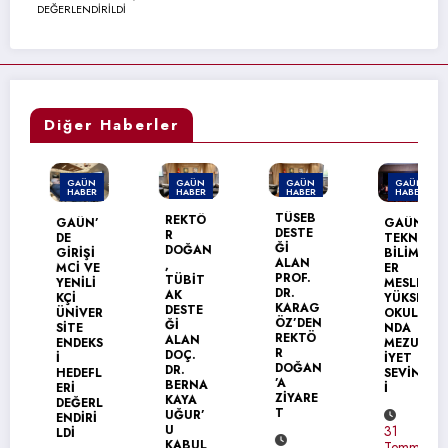
DEĞERLENDİRİLDİ
Diğer Haberler
GAÜN
GAÜN
GAÜN
GAÜN
HABER
HABER
HABER
HABER
TÜSEB
REKTÖ
GAÜN’
GAÜN
DESTE
R
DE
TEKNİK
Ğİ
DOĞAN
GİRİŞİ
BİLİML
ALAN
,
MCİ VE
ER
PROF.
TÜBİT
YENİLİ
MESLEK
DR.
AK
KÇİ
YÜKSEK
KARAG
DESTE
ÜNİVER
OKULU’
ÖZ’DEN
Ğİ
SİTE
NDA
REKTÖ
ALAN
ENDEKS
MEZUN
R
DOÇ.
İ
İYET
DOĞAN
DR.
HEDEFL
SEVİNC
’A
BERNA
ERİ
İ
ZİYARE
KAYA
DEĞERL
T
UĞUR’
ENDİRİ
U
31
LDİ
KABUL
Temmuz