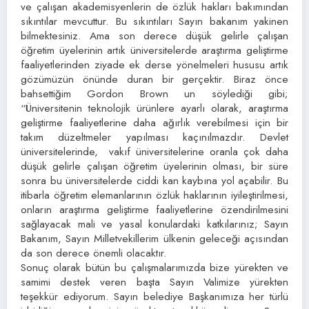
ve çalışan akademisyenlerin de özlük hakları bakımından
sıkıntılar mevcuttur. Bu sıkıntıları Sayın bakanım yakinen
bilmektesiniz. Ama son derece düşük gelirle çalışan
öğretim üyelerinin artık üniversitelerde araştırma geliştirme
faaliyetlerinden ziyade ek derse yönelmeleri hususu artık
gözümüzün önünde duran bir gerçektir. Biraz önce
bahsettiğim Gordon Brown un söylediği gibi;
“Üniversitenin teknolojik ürünlere ayarlı olarak, araştırma
geliştirme faaliyetlerine daha ağırlık verebilmesi için bir
takım düzeltmeler yapılması kaçınılmazdır. Devlet
üniversitelerinde, vakıf üniversitelerine oranla çok daha
düşük gelirle çalışan öğretim üyelerinin olması, bir süre
sonra bu üniversitelerde ciddi kan kaybına yol açabilir. Bu
itibarla öğretim elemanlarının özlük haklarının iyileştirilmesi,
onların araştırma geliştirme faaliyetlerine özendirilmesini
sağlayacak mali ve yasal konulardaki katkılarınız; Sayın
Bakanım, Sayın Milletvekillerim ülkenin geleceği açısından
da son derece önemli olacaktır.
Sonuç olarak bütün bu çalışmalarımızda bize yürekten ve
samimi destek veren başta Sayın Valimize yürekten
teşekkür ediyorum. Sayın belediye Başkanımıza her türlü