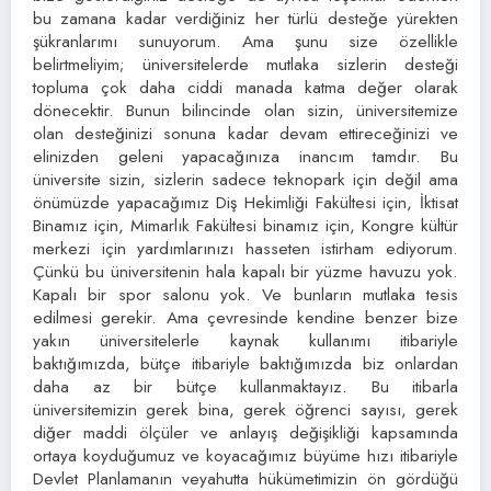
bu zamana kadar verdiğiniz her türlü desteğe yürekten
şükranlarımı sunuyorum. Ama şunu size özellikle
belirtmeliyim; üniversitelerde mutlaka sizlerin desteği
topluma çok daha ciddi manada katma değer olarak
dönecektir. Bunun bilincinde olan sizin, üniversitemize
olan desteğinizi sonuna kadar devam ettireceğinizi ve
elinizden geleni yapacağınıza inancım tamdır. Bu
üniversite sizin, sizlerin sadece teknopark için değil ama
önümüzde yapacağımız Diş Hekimliği Fakültesi için, İktisat
Binamız için, Mimarlık Fakültesi binamız için, Kongre kültür
merkezi için yardımlarınızı hasseten istirham ediyorum.
Çünkü bu üniversitenin hala kapalı bir yüzme havuzu yok.
Kapalı bir spor salonu yok. Ve bunların mutlaka tesis
edilmesi gerekir. Ama çevresinde kendine benzer bize
yakın üniversitelerle kaynak kullanımı itibariyle
baktığımızda, bütçe itibariyle baktığımızda biz onlardan
daha az bir bütçe kullanmaktayız. Bu itibarla
üniversitemizin gerek bina, gerek öğrenci sayısı, gerek
diğer maddi ölçüler ve anlayış değişikliği kapsamında
ortaya koyduğumuz ve koyacağımız büyüme hızı itibariyle
Devlet Planlamanın veyahutta hükümetimizin ön gördüğü