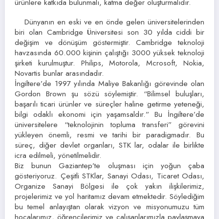
ürünlere katkıda bulunmalı, katma değer oluşturmalıdır.
Dünyanın en eski ve en önde gelen üniversitelerinden
biri olan Cambridge Üniversitesi son 30 yılda ciddi bir
değişim ve dönüşüm göstermiştir. Cambridge teknoloji
havzasında 60.000 kişinin çalıştığı 3000 yüksek teknoloji
şirketi kurulmuştur. Philips, Motorola, Mcrosoft, Nokia,
Novartis bunlar arasındadır.
İngiltere’de 1997 yılında Maliye Bakanlığı görevinde olan
Gordon Brown şu sözü söylemiştir. “Bilimsel buluşları,
başarılı ticari ürünler ve süreçler haline getirme yeteneği,
bilgi odaklı ekonomi için yaşamsaldır.” Bu İngiltere’de
üniversitelere “teknolojinin topluma transferi” görevini
yükleyen önemli, resmi ve tarihi bir paradigmadır. Bu
süreç, diğer devlet organları, STK lar, odalar ile birlikte
icra edilmeli, yönetilmelidir.
Biz bunun Gaziantep’te oluşması için yoğun çaba
gösteriyoruz. Çeşitli STKlar, Sanayi Odası, Ticaret Odası,
Organize Sanayi Bölgesi ile çok yakın ilişkilerimiz,
projelerimiz ve yol haritamız devam etmektedir. Söylediğim
bu temel anlayıştan olarak vizyon ve misyonumuzu tüm
hocalarımız, öğrencilerimiz ve çalışanlarımızla paylaşmaya