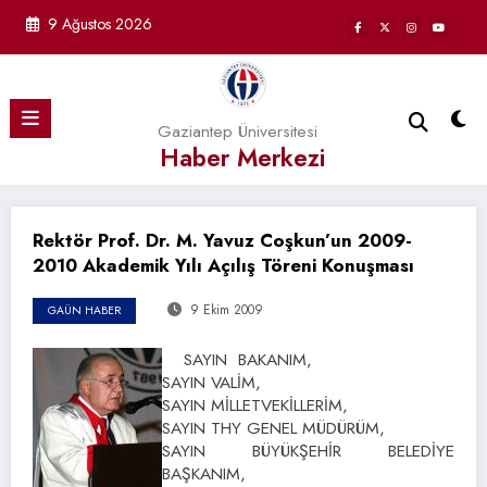
İçeriğe
9 Ağustos 2026
atla
Gaziantep Üniversitesi
Haber Merkezi
Rektör Prof. Dr. M. Yavuz Coşkun’un 2009-
2010 Akademik Yılı Açılış Töreni Konuşması
9 Ekim 2009
GAÜN HABER
SAYIN BAKANIM,
SAYIN VALİM,
SAYIN MİLLETVEKİLLERİM,
SAYIN THY GENEL MÜDÜRÜM,
SAYIN BÜYÜKŞEHİR BELEDİYE
BAŞKANIM,