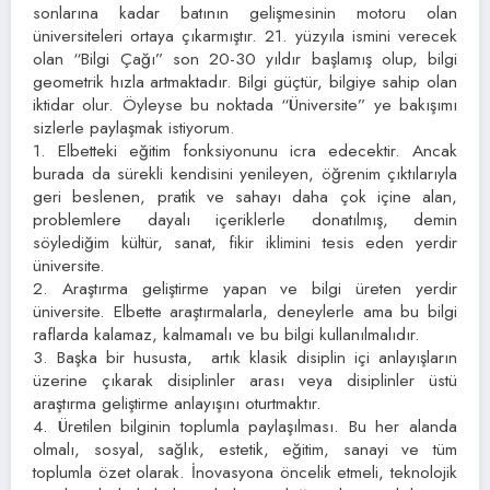
sonlarına kadar batının gelişmesinin motoru olan
üniversiteleri ortaya çıkarmıştır. 21. yüzyıla ismini verecek
olan “Bilgi Çağı” son 20-30 yıldır başlamış olup, bilgi
geometrik hızla artmaktadır. Bilgi güçtür, bilgiye sahip olan
iktidar olur. Öyleyse bu noktada “Üniversite” ye bakışımı
sizlerle paylaşmak istiyorum.
1. Elbetteki eğitim fonksiyonunu icra edecektir. Ancak
burada da sürekli kendisini yenileyen, öğrenim çıktılarıyla
geri beslenen, pratik ve sahayı daha çok içine alan,
problemlere dayalı içeriklerle donatılmış, demin
söylediğim kültür, sanat, fikir iklimini tesis eden yerdir
üniversite.
2. Araştırma geliştirme yapan ve bilgi üreten yerdir
üniversite. Elbette araştırmalarla, deneylerle ama bu bilgi
raflarda kalamaz, kalmamalı ve bu bilgi kullanılmalıdır.
3. Başka bir hususta, artık klasik disiplin içi anlayışların
üzerine çıkarak disiplinler arası veya disiplinler üstü
araştırma geliştirme anlayışını oturtmaktır.
4. Üretilen bilginin toplumla paylaşılması. Bu her alanda
olmalı, sosyal, sağlık, estetik, eğitim, sanayi ve tüm
toplumla özet olarak. İnovasyona öncelik etmeli, teknolojik