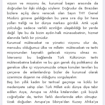
vizyon ve misyonu ile; kurumsal başarı arasında da
doğrudan bir ilişki olduğu söylenir. Doğrudur da. Birazdan
bizlere açılış dersi verecek olan Sayın THY Genel
Müdürü göreve geldiğinden bu yana sıra dışı bir hava
yolları trafiği ve bir dünya markası gördük. Artık uçak
yolculuğu sadece varlıklı azınlığın ulaşabildiği bir yerde
değil. İşte bu da bizim aydın-halk münasebetinin, hizmet
alanında farklı bir yönüdür.
Kurumsal müktesebat ve yönetici vizyonu olur da,
mensubu olduğumuz ülke ve milletin müktesebatı ve tarihi
misyonundan kaynaklı gelecek vizyonu olmaz mı.
İsterseniz bu bağlamda Türk Kültürünün tarihi
müktesebatına bakalım ve bu gün gerek dış politikamız da
gerekse ülke içi vizyonumuzda ortaya konulan tavırları bu
çerçeve de anlamlandırıp bizler de kurumsal olarak
üzerimize düşenin ne olduğunu sorgulayalım:
Beş bin yıllık kadim bir tarihsel geçmişe ve köklü bir
medeniyete sahip olan Türk Milleti eski dünya diye tabir
edilen Asya, Avrupa ve Afrika kıtalarından çok büyük
coğrafyalar da, tarihin farklı devirlerinde etkin olmuştur.
Uzak doğudan Avrupa’ya Sibirya’dan Kuzey Afrika’ya