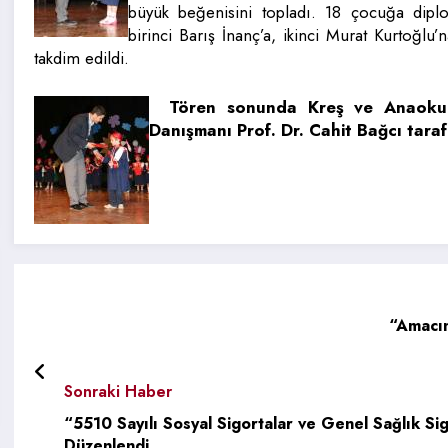
büyük beğenisini topladı. 18 çocuğa diplo
birinci Barış İnanç’a, ikinci Murat Kurtoğl
takdim edildi.
Tören sonunda Kreş ve Anaokul
Danışmanı Prof. Dr. Cahit Bağcı tara
“Amacım
Sonraki Haber
“5510 Sayılı Sosyal Sigortalar ve Genel Sağlık Si
Düzenlendi