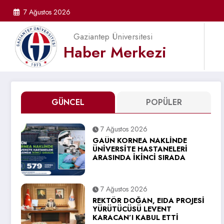
İçeriğe
7 Ağustos 2026
atla
Gaziantep Üniversitesi
Haber Merkezi
GÜNCEL
POPÜLER
7 Ağustos 2026
GAÜN KORNEA NAKLİNDE
ÜNİVERSİTE HASTANELERİ
ARASINDA İKİNCİ SIRADA
7 Ağustos 2026
REKTÖR DOĞAN, EIDA PROJESİ
YÜRÜTÜCÜSÜ LEVENT
KARACAN’I KABUL ETTİ