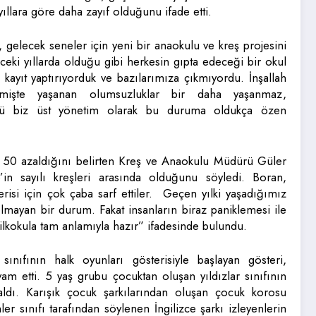
llara göre daha zayıf olduğunu ifade etti.
 gelecek seneler için yeni bir anaokulu ve kreş projesini
eki yıllarda olduğu gibi herkesin gıpta edeceği bir okul
 kayıt yaptırıyorduk ve bazılarımıza çıkmıyordu. İnşallah
işte yaşanan olumsuzluklar bir daha yaşanmaz,
ü biz üst yönetim olarak bu duruma oldukça özen
e 50 azaldığını belirten Kreş ve Anaokulu Müdürü Güler
in sayılı kreşleri arasında olduğunu söyledi. Boran,
risi için çok çaba sarf ettiler. Geçen yılki yaşadığımız
lmayan bir durum. Fakat insanların biraz paniklemesi ile
lkokula tam anlamıyla hazır” ifadesinde bulundu.
ınıfının halk oyunları gösterisiyle başlayan gösteri,
m etti. 5 yaş grubu çocuktan oluşan yıldızlar sınıfının
 aldı. Karışık çocuk şarkılarından oluşan çocuk korosu
nler sınıfı tarafından söylenen İngilizce şarkı izleyenlerin