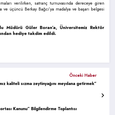
maları verilirken, satranç turnuvasında dereceye giren
u’na ve üçüncü Berkay Bağcı’ya madalya ve başarı belgesi
u Müdürü Güler Boran’a, Üniversitemiz Rektör
fından hediye takdim edildi.
Önceki Haber
ız kaliteli sızma zeytinyağını meydana getirmek”
gortası Kanunu” Bilgilendirme Toplantısı