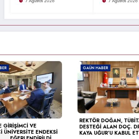
7 Ağustos 2026
7 Ağustos 2026
GAÜN HABER
GAÜN
TÜSE
REKTÖR DOĞAN, TÜBİTAK
KARA
DESTEĞİ ALAN DOÇ. DR. BERNA
DOĞA
İ
KAYA UĞUR’U KABUL ETTİ