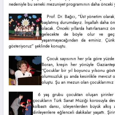
nedeniyle bu seneki mezuniyet programının daha önceki yı
Prof. Dr. Bağcı, “Üst yönetim olarak,
başlatmış durumdayız. İnşallah daha önc
olacak. Önceki yıllarda hatırlarsanız ön
gelecekte de böyle olur ve geçm
yaşanmayacağından da eminiz. Çünk
gösteriyoruz” şeklinde konuştu.
Çocuk sayısının her yıla göre yüzd
Boran, kreşin her yönüyle Gaziantep’
“Çocuklar bir yıl boyuncu yılsonu göste
olumsuzluk şu anda kesinlikle mevcut o
oluştu. Şu an mezun olan çocuklarımız i
6 yaş grubu çocuktan oluşan şirinler s
çocukların Türk Sanat Müziği korosuyla deva
kolbastı dansı, izleyenlerden büyük alkış
dinleyenlere eğlenceli dakikalar yaşattı. Şiri