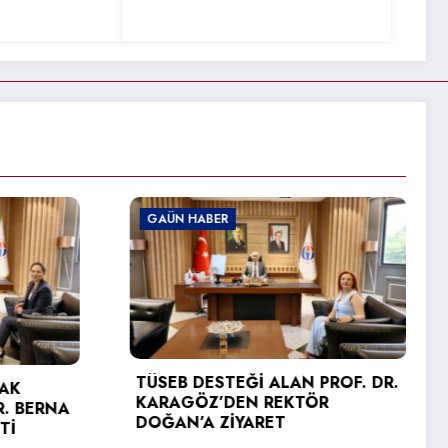
 HABER
GAÜN HABER
B DESTEĞİ ALAN PROF. DR.
GÖZ’DEN REKTÖR
GAÜN TEKNİK BİLİM
N’A ZİYARET
YÜKSEKOKULU’NDA 
SEVİNCİ