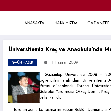
ANASAYFA
HAKKIMIZDA
GAZİANTEP 
Üniversitemiz Kreş ve Anaokulu’nda M
11 Haziran 2009
GAÜN HABER
Gaziantep Üniversitesi 2008 – 20
öğrencileri tarafından, Üniversitemiz 
töreni düzenlendi. Törene Üniversit
Sekreter Yardımcısı Ökkeş Demir, Kreş
velisi katıldı.
Törenin açılış konuşmasını yapan Rektör Danışmanı P