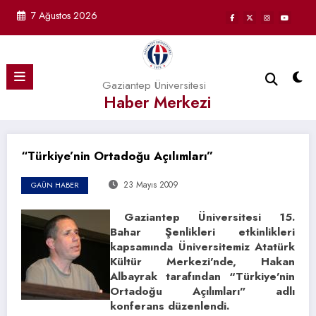
İçeriğe
7 Ağustos 2026
atla
Gaziantep Üniversitesi
Haber Merkezi
“Türkiye’nin Ortadoğu Açılımları”
23 Mayıs 2009
GAÜN HABER
Gaziantep Üniversitesi 15.
Bahar Şenlikleri etkinlikleri
kapsamında Üniversitemiz Atatürk
Kültür Merkezi’nde, Hakan
Albayrak tarafından “Türkiye’nin
Ortadoğu Açılımları” adlı
konferans düzenlendi.