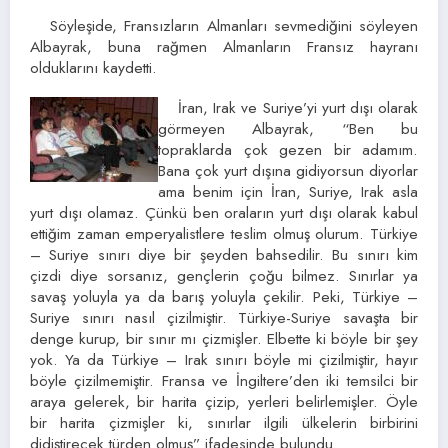
Söyleşide, Fransızların Almanları sevmediğini söyleyen
Albayrak, buna rağmen Almanların Fransız hayranı
olduklarını kaydetti.
İran, Irak ve Suriye’yi yurt dışı olarak
görmeyen Albayrak, “Ben bu
topraklarda çok gezen bir adamım.
Bana çok yurt dışına gidiyorsun diyorlar
ama benim için İran, Suriye, Irak asla
yurt dışı olamaz. Çünkü ben oraların yurt dışı olarak kabul
ettiğim zaman emperyalistlere teslim olmuş olurum. Türkiye
– Suriye sınırı diye bir şeyden bahsedilir. Bu sınırı kim
çizdi diye sorsanız, gençlerin çoğu bilmez. Sınırlar ya
savaş yoluyla ya da barış yoluyla çekilir. Peki, Türkiye –
Suriye sınırı nasıl çizilmiştir. Türkiye-Suriye savaşta bir
denge kurup, bir sınır mı çizmişler. Elbette ki böyle bir şey
yok. Ya da Türkiye – Irak sınırı böyle mi çizilmiştir, hayır
böyle çizilmemiştir. Fransa ve İngiltere’den iki temsilci bir
araya gelerek, bir harita çizip, yerleri belirlemişler. Öyle
bir harita çizmişler ki, sınırlar ilgili ülkelerin birbirini
didiştirecek türden olmuş” ifadesinde bulundu.