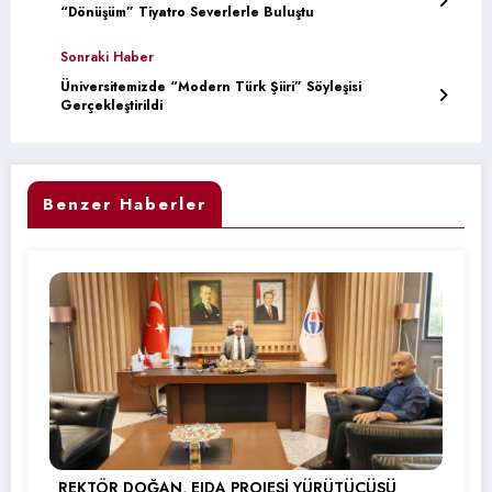
“Dönüşüm” Tiyatro Severlerle Buluştu
Sonraki Haber
Üniversitemizde “Modern Türk Şiiri” Söyleşisi
Gerçekleştirildi
Benzer Haberler
REKTÖR DOĞAN, EIDA PROJESİ YÜRÜTÜCÜSÜ