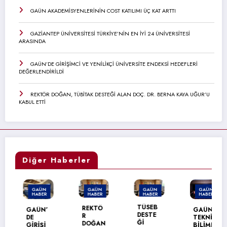
GAÜN AKADEMİSYENLERİNİN COST KATILIMI ÜÇ KAT ARTTI
GAZİANTEP ÜNİVERSİTESİ TÜRKİYE’NİN EN İYİ 24 ÜNİVERSİTESİ
ARASINDA
GAÜN’DE GİRİŞİMCİ VE YENİLİKÇİ ÜNİVERSİTE ENDEKSİ HEDEFLERİ
DEĞERLENDİRİLDİ
REKTÖR DOĞAN, TÜBİTAK DESTEĞİ ALAN DOÇ. DR. BERNA KAYA UĞUR’U
KABUL ETTİ
Diğer Haberler
GAÜN
GAÜN
GAÜN
GAÜN
HABER
HABER
HABER
HABER
TÜSEB
REKTÖ
GAÜN’
GAÜN
DESTE
R
DE
TEKNİK
Ğİ
DOĞAN
GİRİŞİ
BİLİML