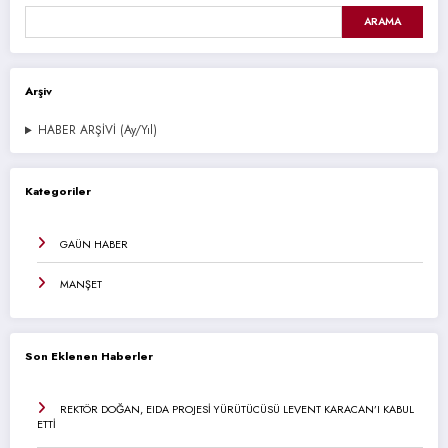
ARAMA
Arşiv
HABER ARŞİVİ (Ay/Yıl)
Kategoriler
GAÜN HABER
MANŞET
Son Eklenen Haberler
REKTÖR DOĞAN, EIDA PROJESİ YÜRÜTÜCÜSÜ LEVENT KARACAN’I KABUL
ETTİ