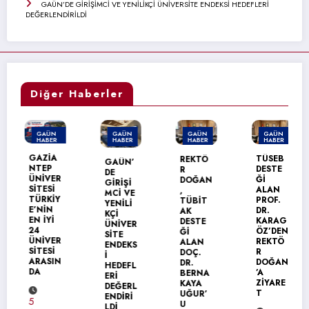
GAÜN’DE GİRİŞİMCİ VE YENİLİKÇİ ÜNİVERSİTE ENDEKSİ HEDEFLERİ
DEĞERLENDİRİLDİ
Diğer Haberler
GAÜN
GAÜN
GAÜN
GAÜN
HABER
HABER
HABER
HABER
MANŞET
GAZİA
TÜSEB
REKTÖ
GAÜN’
NTEP
DESTE
R
DE
ÜNİVER
Ğİ
DOĞAN
GİRİŞİ
SİTESİ
ALAN
,
MCİ VE
TÜRKİY
PROF.
TÜBİT
YENİLİ
E’NİN
DR.
AK
KÇİ
EN İYİ
KARAG
DESTE
ÜNİVER
24
ÖZ’DEN
Ğİ
SİTE
ÜNİVER
REKTÖ
ALAN
ENDEKS
SİTESİ
R
DOÇ.
İ
ARASIN
DOĞAN
DR.
HEDEFL
DA
’A
BERNA
ERİ
ZİYARE
KAYA
DEĞERL
T
UĞUR’
ENDİRİ
5
U
LDİ