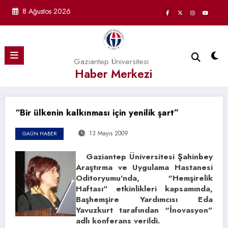
İçeriğe
8 Ağustos 2026
atla
Gaziantep Üniversitesi
Haber Merkezi
“Bir ülkenin kalkınması için yenilik şart”
13 Mayıs 2009
GAÜN HABER
Gaziantep Üniversitesi Şahinbey
Araştırma ve Uygulama Hastanesi
Oditoryumu’nda, “Hemşirelik
Haftası” etkinlikleri kapsamında,
Başhemşire Yardımcısı Eda
Yavuzkurt tarafından “İnovasyon”
adlı konferans verildi.