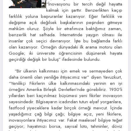
“İnovasyonu bir tercih değil hayatta
kalmak için şarttır. Benzerlikten kaçıp
farklılık yoluna başvuranlar kazanıyor. Eğer farklılık ve
değişime açık değilsek başkalarının peşinden gitmeye
mahkûm oluruz. Şöyle bir etrafımıza baktığımız zaman,
benzerlik hat safhada. İnternetinde yaygın olması ile
insanlar çok seçici davranıyor. İşte bu bağlamda farklı
olan kazanıyor. Örneğin dünyadaki ilk arama motoru olan
Google; iki üniversite öğrencisinin düşünerek hayata
geçirdiği değişik bir buluş” ifadesinde bulundu.
“Bir ülkenin kalkınması için emek ve sermayeden çok
daha önemli olan yeniliğe ihtiyacımız var” diyen Yavuzkurt,
“Yenilikçi Fikirlerin ülke kalkınmasındaki yerinin en iyi
örneğini Amerika Birleşik Devletleri’nde görebiliriz. 1950’li
yıllardan beri kaçınılmaz büyümesi yeni fikirler inovasyon
sayesindedir. Bilgisayarın icadından tutun elyaf yorganlara,
fastfood yiyeceklere kadar birçok örneği mevcut. İçinde
yaşadığımız çağ bilgi çağı; bilgiye açız, yeni fikirlere,
inovasyonlara ihtiyacımız var. Fakat maalesef bilgiye teğet
geçiyor; hayatımızı borsa, sayısal loto, tahminler, döviz