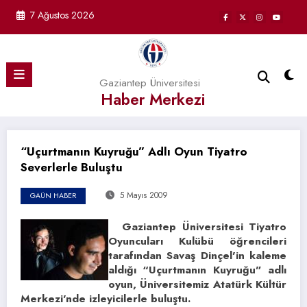
İçeriğe
7 Ağustos 2026
atla
Gaziantep Üniversitesi
Haber Merkezi
“Uçurtmanın Kuyruğu” Adlı Oyun Tiyatro
Severlerle Buluştu
5 Mayıs 2009
GAÜN HABER
Gaziantep Üniversitesi Tiyatro
Oyuncuları Kulübü öğrencileri
tarafından Savaş Dinçel’in kaleme
aldığı “Uçurtmanın Kuyruğu” adlı
oyun, Üniversitemiz Atatürk Kültür
Merkezi’nde izleyicilerle buluştu.