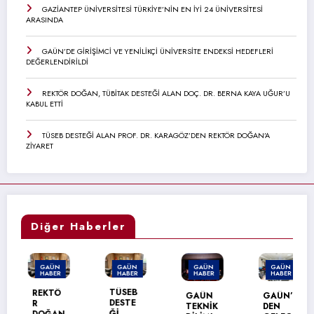
GAZİANTEP ÜNİVERSİTESİ TÜRKİYE’NİN EN İYİ 24 ÜNİVERSİTESİ
ARASINDA
GAÜN’DE GİRİŞİMCİ VE YENİLİKÇİ ÜNİVERSİTE ENDEKSİ HEDEFLERİ
DEĞERLENDİRİLDİ
REKTÖR DOĞAN, TÜBİTAK DESTEĞİ ALAN DOÇ. DR. BERNA KAYA UĞUR’U
KABUL ETTİ
TÜSEB DESTEĞİ ALAN PROF. DR. KARAGÖZ’DEN REKTÖR DOĞAN’A
ZİYARET
Diğer Haberler
GAÜN
GAÜN
GAÜN
GAÜN
HABER
HABER
HABER
HABER
TÜSEB
REKTÖ
GAÜN
GAÜN’
DESTE
R
TEKNİK
DEN
Ğİ