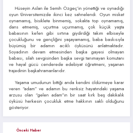
Hüseyin Aslan ile Semih Özgeç’in yönettiği ve oynadığı
oyun Üniversitemizde ikinci kez sahnelendi. Oyun misket
oynamamış, bisiklete binmemiş, sokakta top oynamamış,
dans etmemiş, uçurtma uçurmamış, çok küçük yaşta
babasının kefen gibi sırtına giydirdiği takım elbiseyle
çocukluğunu ve gençliğini yaşayamamış, baba baskısıyla
büyümüş bir adamın acıklı öyküsünü anlatmaktadır.
Soyadının devam etmesinden başka gayesi olmayan
babası, silah sevgisinden başka sevgi tanımayan komutanı
ve hayal gücü cenderede edebiyat öğretmeni, yaşanan
trajedinin başkahramanlarıdır.
Yaşama umudunun bittiği anda kendini öldürmeye karar
veren “adam” ve adamın bu renksiz hayatındaki yaşama
arzusu olan “gelen adam”ın bir saat kırk beş dakikalık
öyküsü herkesin çocukluk etme hakkının saklı olduğunu
gösteriyor.
Önceki Haber