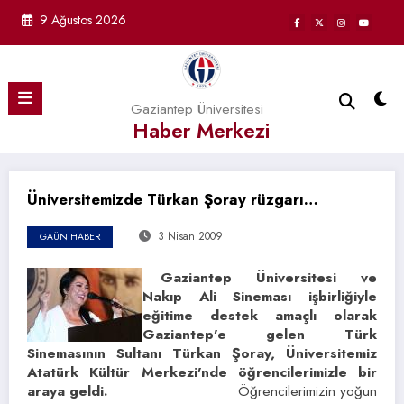
İçeriğe
9 Ağustos 2026
atla
Gaziantep Üniversitesi
Haber Merkezi
Üniversitemizde Türkan Şoray rüzgarı…
3 Nisan 2009
GAÜN HABER
Gaziantep Üniversitesi ve
Nakıp Ali Sineması işbirliğiyle
eğitime destek amaçlı olarak
Gaziantep’e gelen Türk
Sinemasının Sultanı Türkan Şoray, Üniversitemiz
Atatürk Kültür Merkezi’nde öğrencilerimizle bir
araya geldi.
Öğrencilerimizin yoğun