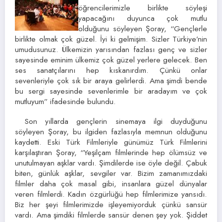
öğrencilerimizle birlikte söyleşi
yapacağını duyunca çok mutlu
olduğunu söyleyen Şoray, “Gençlerle
birlikte olmak çok güzel. İyi ki gelmişim. Sizler Türkiye’nin
umudusunuz. Ülkemizin yarısından fazlası genç ve sizler
sayesinde eminim ülkemiz çok güzel yerlere gelecek. Ben
ses sanatçılarını hep kıskanırdım. Çünkü onlar
sevenleriyle çok sık bir araya gelirlerdi. Ama şimdi bende
bu sergi sayesinde sevenlerimle bir aradayım ve çok
mutluyum” ifadesinde bulundu.
Son yıllarda gençlerin sinemaya ilgi duyduğunu
söyleyen Şoray, bu ilgiden fazlasıyla memnun olduğunu
kaydetti. Eski Türk Filmleriyle günümüz Türk Filmlerini
karşılaştıran Şoray, “Yeşilçam filmlerinde hep ölümsüz ve
unutulmayan aşklar vardı. Şimdilerde ise öyle değil. Çabuk
biten, günlük aşklar, sevgiler var. Bizim zamanımızdaki
filmler daha çok masal gibi, insanlara güzel dünyalar
veren filmlerdi. Kadın özgürlüğü hep filmlerimize yansıdı.
Biz her şeyi filmlerimizde işleyemiyorduk çünkü sansür
vardı. Ama şimdiki filmlerde sansür denen şey yok. Şiddet