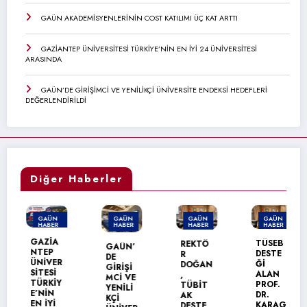
GAÜN AKADEMİSYENLERİNİN COST KATILIMI ÜÇ KAT ARTTI
GAZİANTEP ÜNİVERSİTESİ TÜRKİYE’NİN EN İYİ 24 ÜNİVERSİTESİ
ARASINDA
GAÜN’DE GİRİŞİMCİ VE YENİLİKÇİ ÜNİVERSİTE ENDEKSİ HEDEFLERİ
DEĞERLENDİRİLDİ
Diğer Haberler
GAÜN
GAÜN
GAÜN
GAÜN
HABER
HABER
HABER
HABER
MANŞET
GAZİA
TÜSEB
REKTÖ
GAÜN’
NTEP
DESTE
R
DE
ÜNİVER
Ğİ
DOĞAN
GİRİŞİ
SİTESİ
ALAN
,
MCİ VE
TÜRKİY
PROF.
TÜBİT
YENİLİ
E’NİN
DR.
AK
KÇİ
EN İYİ
KARAG
DESTE