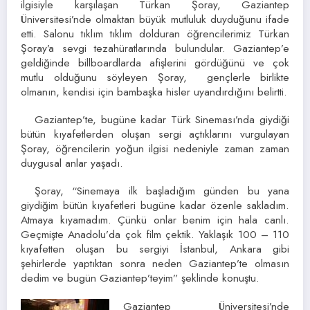
ilgisiyle karşılaşan Türkan Şoray, Gaziantep
Üniversitesi’nde olmaktan büyük mutluluk duyduğunu ifade
etti. Salonu tıklım tıklım dolduran öğrencilerimiz Türkan
Şoray’a sevgi tezahüratlarında bulundular. Gaziantep’e
geldiğinde billboardlarda afişlerini gördüğünü ve çok
mutlu olduğunu söyleyen Şoray, gençlerle birlikte
olmanın, kendisi için bambaşka hisler uyandırdığını belirtti.
Gaziantep’te, bugüne kadar Türk Sineması’nda giydiği
bütün kıyafetlerden oluşan sergi açtıklarını vurgulayan
Şoray, öğrencilerin yoğun ilgisi nedeniyle zaman zaman
duygusal anlar yaşadı.
Şoray, “Sinemaya ilk başladığım günden bu yana
giydiğim bütün kıyafetleri bugüne kadar özenle sakladım.
Atmaya kıyamadım. Çünkü onlar benim için hala canlı.
Geçmişte Anadolu’da çok film çektik. Yaklaşık 100 – 110
kıyafetten oluşan bu sergiyi İstanbul, Ankara gibi
şehirlerde yaptıktan sonra neden Gaziantep’te olmasın
dedim ve bugün Gaziantep’teyim” şeklinde konuştu.
Gaziantep Üniversitesi’nde