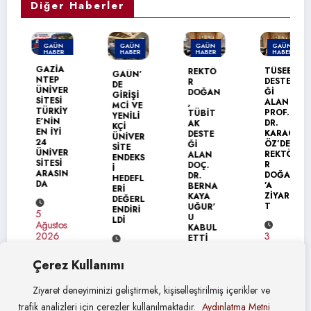
Diğer Haberler
GAÜN
GAÜN
GAÜN
GAÜN
HABER
HABER
HABER
HABER
MANŞET
GAZİA
TÜSEB
REKTÖ
GAÜN’
NTEP
DESTE
R
DE
ÜNİVER
Ğİ
DOĞAN
GİRİŞİ
SİTESİ
ALAN
,
MCİ VE
TÜRKİY
PROF.
TÜBİT
YENİLİ
E’NİN
DR.
AK
KÇİ
EN İYİ
KARAG
DESTE
ÜNİVER
24
ÖZ’DEN
Ğİ
SİTE
ÜNİVER
REKTÖ
ALAN
ENDEKS
SİTESİ
R
DOÇ.
İ
ARASIN
DOĞAN
DR.
HEDEFL
DA
’A
BERNA
ERİ
ZİYARE
KAYA
DEĞERL
T
UĞUR’
ENDİRİ
5
U
LDİ
Ağustos
KABUL
3
2026
ETTİ
Ağustos
4
2026
Ağustos
Çerez Kullanımı
4
2026
Ağustos
Ziyaret deneyiminizi geliştirmek, kişiselleştirilmiş içerikler ve
2026
trafik analizleri için çerezler kullanılmaktadır.
Aydınlatma Metni