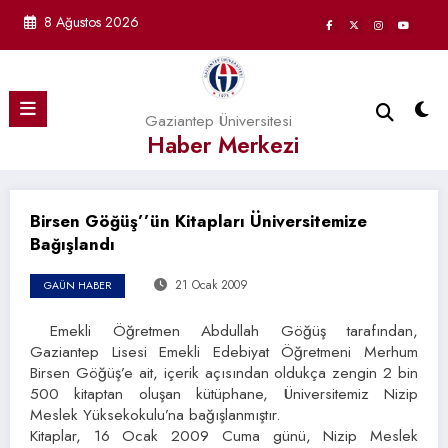
İçeriğe
8 Ağustos 2026
atla
Gaziantep Üniversitesi
Haber Merkezi
Birsen Göğüş’’ün Kitapları Üniversitemize
Bağışlandı
21 Ocak 2009
GAÜN HABER
Emekli Öğretmen Abdullah Göğüş tarafından,
Gaziantep Lisesi Emekli Edebiyat Öğretmeni Merhum
Birsen Göğüş’e ait, içerik açısından oldukça zengin 2 bin
500 kitaptan oluşan kütüphane, Üniversitemiz Nizip
Meslek Yüksekokulu’na bağışlanmıştır.
Kitaplar, 16 Ocak 2009 Cuma günü, Nizip Meslek