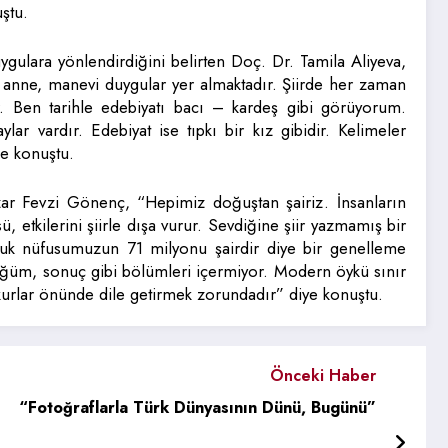
ştu.
duygulara yönlendirdiğini belirten Doç. Dr. Tamila Aliyeva,
n, anne, manevi duygular yer almaktadır. Şiirde her zaman
. Ben tarihle edebiyatı bacı – kardeş gibi görüyorum.
lar vardır. Edebiyat ise tıpkı bir kız gibidir. Kelimeler
de konuştu.
azar Fevzi Gönenç, “Hepimiz doğuştan şairiz. İnsanların
tkilerini şiirle dışa vurur. Sevdiğine şiir yazmamış bir
uk nüfusumuzun 71 milyonu şairdir diye bir genelleme
, düğüm, sonuç gibi bölümleri içermiyor. Modern öykü sınır
okurlar önünde dile getirmek zorundadır” diye konuştu.
Önceki Haber
“Fotoğraflarla Türk Dünyasının Dünü, Bugünü”