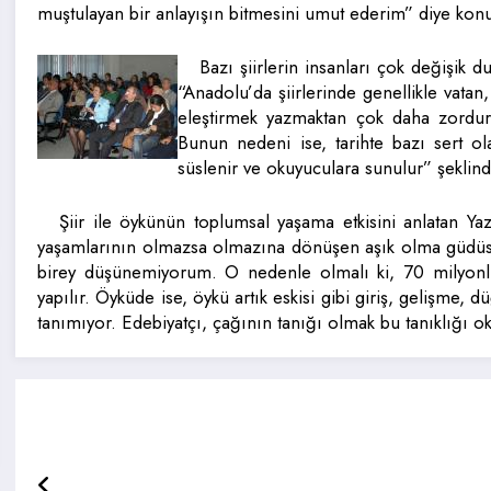
muştulayan bir anlayışın bitmesini umut ederim” diye konu
Bazı şiirlerin insanları çok değişik 
“Anadolu’da şiirlerinde genellikle vata
eleştirmek yazmaktan çok daha zordur
Bunun nedeni ise, tarihte bazı sert olay
süslenir ve okuyuculara sunulur” şeklin
Şiir ile öykünün toplumsal yaşama etkisini anlatan Y
yaşamlarının olmazsa olmazına dönüşen aşık olma güdüsü, e
birey düşünemiyorum. O nedenle olmalı ki, 70 milyonl
yapılır. Öyküde ise, öykü artık eskisi gibi giriş, gelişme
tanımıyor. Edebiyatçı, çağının tanığı olmak bu tanıklığı 