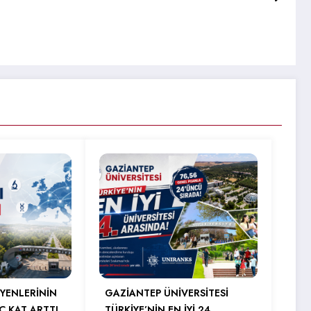
YENLERİNİN
GAZİANTEP ÜNİVERSİTESİ
Ç KAT ARTTI
TÜRKİYE’NİN EN İYİ 24