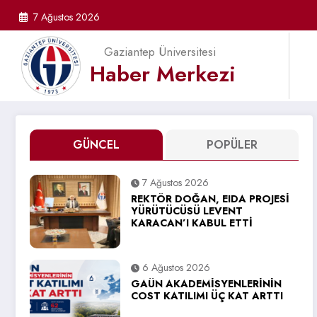
İçeriğe
7 Ağustos 2026
atla
Gaziantep Üniversitesi
Haber Merkezi
GÜNCEL
POPÜLER
7 Ağustos 2026
REKTÖR DOĞAN, EIDA PROJESİ
YÜRÜTÜCÜSÜ LEVENT
KARACAN’I KABUL ETTİ
6 Ağustos 2026
GAÜN AKADEMİSYENLERİNİN
COST KATILIMI ÜÇ KAT ARTTI