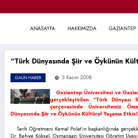
ANASAYFA
HAKKIMIZDA
GAZİANTEP 
“Türk Dünyasında Şiir ve Öykünün Kült
3 Kasım 2008
GAÜN HABER
Gaziantep Üniversitesi ve Gazian
gerçekleştirilen “Türk Dünyası S
çerçevesinde Üniversitemiz Ö
Dünyasında Şiir ve Öykünün Kültürel Yaşama Etkisi” 
Tarih Öğretmeni Kemal Polat’ın başkanlığında gerçekle
Dr. Behiye Köksel, Osmangazi Üniversitesi Öğretim Üyesi D