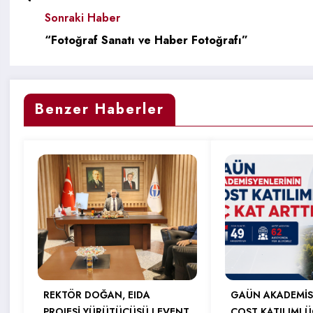
Sonraki Haber
“Fotoğraf Sanatı ve Haber Fotoğrafı”
Benzer Haberler
REKTÖR DOĞAN, EIDA
GAÜN AKADEMİS
PROJESİ YÜRÜTÜCÜSÜ LEVENT
COST KATILIMI Ü