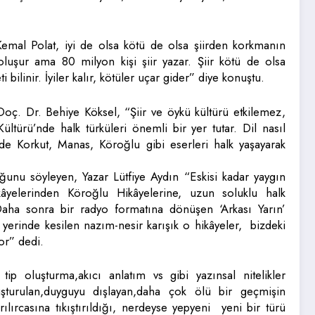
emal Polat, iyi de olsa kötü de olsa şiirden korkmanın
oluşur ama 80 milyon kişi şiir yazar. Şiir kötü de olsa
i bilinir. İyiler kalır, kötüler uçar gider” diye konuştu.
oç. Dr. Behiye Köksel, “Şiir ve öykü kültürü etkilemez,
ltürü’nde halk türküleri önemli bir yer tutar. Dil nasıl
e Korkut, Manas, Köroğlu gibi eserleri halk yaşayarak
unu söyleyen, Yazar Lütfiye Aydın “Eskisi kadar yaygın
yelerinden Köroğlu Hikâyelerine, uzun soluklu halk
. Daha sonra bir radyo formatına dönüşen ‘Arkası Yarın’
 yerinde kesilen nazım-nesir karışık o hikâyeler, bizdeki
or” dedi.
p oluşturma,akıcı anlatım vs gibi yazınsal nitelikler
uşturulan,duyguyu dışlayan,daha çok ölü bir geçmişin
rılırcasına tıkıştırıldığı, nerdeyse yepyeni yeni bir türü