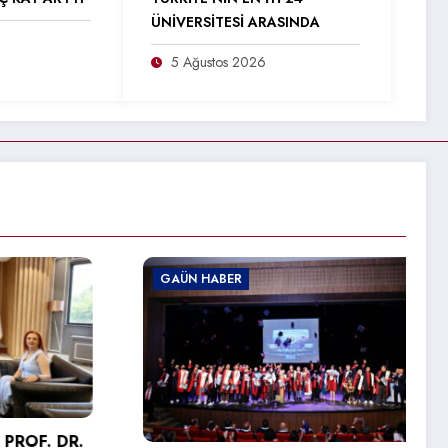
ÜNİVERSİTESİ ARASINDA
5 Ağustos 2026
GAÜN HABER
G
 DR.