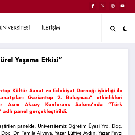
ÜNİVERSİTESİ
İLETİŞİM
ürel Yaşama Etkisi”
tep Kültür Sanat ve Edebiyat Derneği işbirliği ile
anatçıları Gaziantep 2. Buluşması” etkinlikleri
mer Asım Aksoy Konferans Salonu’nda “Türk
adlı panel gerçekleştirildi.
ştirilen panelde, Üniversitemiz Öğretim Üyesi Yrd. Doç.
oç. Dr. Tamila Aliyeva, Yazar Lütfiye Aydın, Yazar Fevzi