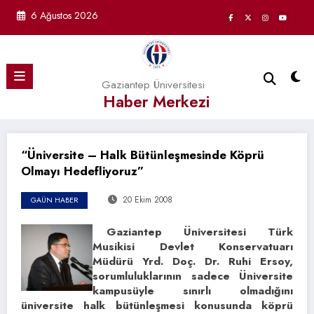
İçeriğe
6 Ağustos 2026
atla
Gaziantep Üniversitesi
Haber Merkezi
“Üniversite – Halk Bütünleşmesinde Köprü
Olmayı Hedefliyoruz”
20 Ekim 2008
GAÜN HABER
Gaziantep Üniversitesi Türk
Musikisi Devlet Konservatuarı
Müdürü Yrd. Doç. Dr. Ruhi Ersoy,
sorumluluklarının sadece Üniversite
kampusüyle sınırlı olmadığını
üniversite halk bütünleşmesi konusunda köprü