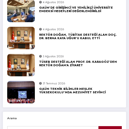
4 Ağustos 2026
GAÜN’DE GİRİŞİMCİ VE YENİLİKÇİ ÜNİVERSİTE
ENDEKSİ HEDEFLERİ DEĞERLENDİRİLDİ
4 Ağustos 2026
REKTÖR DOĞAN, TÜBİTAK DESTEĞİ ALAN DOÇ.
DR. BERNA KAYA UĞUR’U KABUL ETTİ
3 Ağustos 2026
TÜSEB DESTEĞİ ALAN PROF. DR. KARAGÖZ’DEN
REKTÖR DOĞAN’A ZİYARET
31 Temmuz 2026
GAÜN TEKNİK BİLİMLER MESLEK
YÜKSEKOKULU’NDA MEZUNİYET SEVİNCİ
Arama