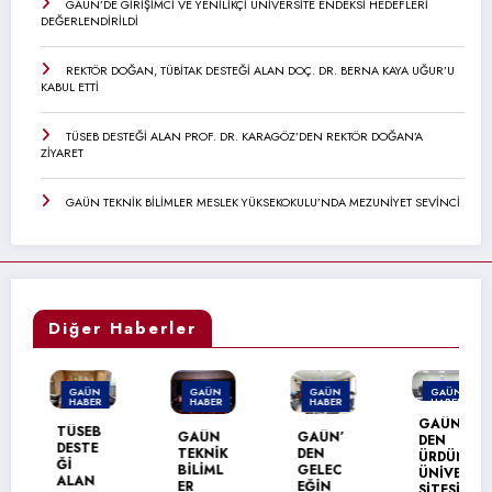
GAÜN’DE GİRİŞİMCİ VE YENİLİKÇİ ÜNİVERSİTE ENDEKSİ HEDEFLERİ
DEĞERLENDİRİLDİ
REKTÖR DOĞAN, TÜBİTAK DESTEĞİ ALAN DOÇ. DR. BERNA KAYA UĞUR’U
KABUL ETTİ
TÜSEB DESTEĞİ ALAN PROF. DR. KARAGÖZ’DEN REKTÖR DOĞAN’A
ZİYARET
GAÜN TEKNİK BİLİMLER MESLEK YÜKSEKOKULU’NDA MEZUNİYET SEVİNCİ
Diğer Haberler
GAÜN
GAÜN
GAÜN
GAÜN
HABER
HABER
HABER
HABER
GAÜN’
TÜSEB
GAÜN
GAÜN’
DEN
DESTE
TEKNİK
DEN
ÜRDÜN
Ğİ
BİLİML
GELEC
ÜNİVER
ALAN
ER
EĞİN
SİTESİ