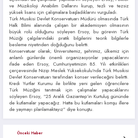
ve Müzikoloji Anabilim Dallarını kurup, tezli ve tezsiz
yüksek lisans için çalışmalara başladıklarını vurguladı.
Türk Musikisi Devlet Konservatuarı Müdürü olmasında Türk
Halk Bilimi alanında çalışan bir akademisyen olmasının
büyük rolü olduğunu söyleyen Ersoy, bu görevin Türk
Müziği çalgılarındaki pratik bilgilerini teorik bilgilerle
besleme niyetinden doğduğunu belirtti.
Konservatuar olarak; Üniversitemiz, şehrimiz, ülkemiz için
anlamlı günlerde önemli organizasyonlar yapacaklarını
ifade eden Ersoy, Cumhuriyetimizin 85. Yılı etkinlikleri
çerçevesinde Nizip Meslek Yüksekokulu’nda Türk Musikisi
Devlet Konservatuarı tarafından konser verileceğini belirtti.
Kredi Yurtlar Kurumu ile birlikte yeni gelen öğrencilere
Türk Müziğini tanıtmak için çalışmalar yapacaklarını
söyleyen Ersoy, “25 Aralık Gaziantep’in Kurtuluş gününde
de kutlamalar yapacağız. Hatta bu kutlamaları komşu illere
de yaymayı planlamaktayız” diye konuştu.
Önceki Haber