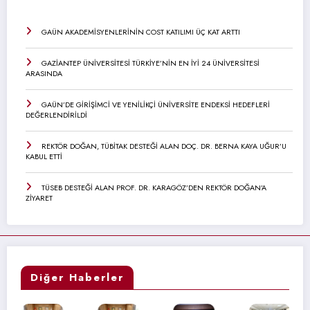
GAÜN AKADEMİSYENLERİNİN COST KATILIMI ÜÇ KAT ARTTI
GAZİANTEP ÜNİVERSİTESİ TÜRKİYE’NİN EN İYİ 24 ÜNİVERSİTESİ
ARASINDA
GAÜN’DE GİRİŞİMCİ VE YENİLİKÇİ ÜNİVERSİTE ENDEKSİ HEDEFLERİ
DEĞERLENDİRİLDİ
REKTÖR DOĞAN, TÜBİTAK DESTEĞİ ALAN DOÇ. DR. BERNA KAYA UĞUR’U
KABUL ETTİ
TÜSEB DESTEĞİ ALAN PROF. DR. KARAGÖZ’DEN REKTÖR DOĞAN’A
ZİYARET
Diğer Haberler