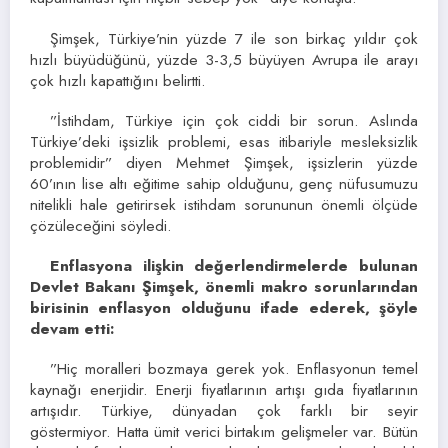
Şimşek, Türkiye’nin yüzde 7 ile son birkaç yıldır çok
hızlı büyüdüğünü, yüzde 3-3,5 büyüyen Avrupa ile arayı
çok hızlı kapattığını belirtti.
”İstihdam, Türkiye için çok ciddi bir sorun. Aslında
Türkiye’deki işsizlik problemi, esas itibariyle mesleksizlik
problemidir” diyen Mehmet Şimşek, işsizlerin yüzde
60’ının lise altı eğitime sahip olduğunu, genç nüfusumuzu
nitelikli hale getirirsek istihdam sorununun önemli ölçüde
çözüleceğini söyledi.
Enflasyona ilişkin değerlendirmelerde bulunan
Devlet Bakanı Şimşek, önemli makro sorunlarından
birisinin enflasyon olduğunu ifade ederek, şöyle
devam etti:
”Hiç moralleri bozmaya gerek yok. Enflasyonun temel
kaynağı enerjidir. Enerji fiyatlarının artışı gıda fiyatlarının
artışıdır. Türkiye, dünyadan çok farklı bir seyir
göstermiyor. Hatta ümit verici birtakım gelişmeler var. Bütün