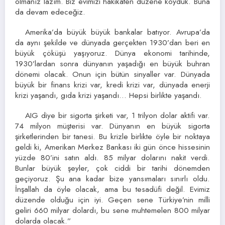
olmanız lazım. Biz evimizi hakikaten düzene koyduk. Buna
da devam edeceğiz.
Amerika’da büyük büyük bankalar batıyor. Avrupa’da
da aynı şekilde ve dünyada gerçekten 1930’dan beri en
büyük çöküşü yaşıyoruz. Dünya ekonomi tarihinde,
1930’lardan sonra dünyanın yaşadığı en büyük buhran
dönemi olacak. Onun için bütün sinyaller var. Dünyada
büyük bir finans krizi var, kredi krizi var, dünyada enerji
krizi yaşandı, gıda krizi yaşandı… Hepsi birlikte yaşandı.
AIG diye bir sigorta şirketi var, 1 trilyon dolar aktifi var.
74 milyon müşterisi var. Dünyanın en büyük sigorta
şirketlerinden bir tanesi. Bu krizle birlikte öyle bir noktaya
geldi ki, Amerikan Merkez Bankası iki gün önce hissesinin
yüzde 80’ini satın aldı. 85 milyar dolarını nakit verdi.
Bunlar büyük şeyler, çok ciddi bir tarihi dönemden
geçiyoruz. Şu ana kadar bize yansımaları sınırlı oldu.
İnşallah da öyle olacak, ama bu tesadüfi değil. Evimiz
düzende olduğu için iyi. Geçen sene Türkiye’nin milli
geliri 660 milyar dolardı, bu sene muhtemelen 800 milyar
dolarda olacak.”