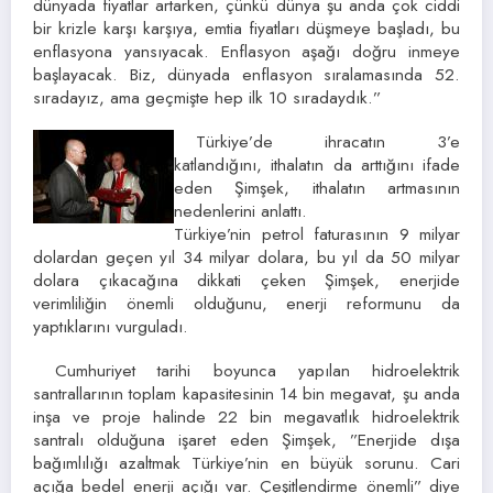
dünyada fiyatlar artarken, çünkü dünya şu anda çok ciddi
bir krizle karşı karşıya, emtia fiyatları düşmeye başladı, bu
enflasyona yansıyacak. Enflasyon aşağı doğru inmeye
başlayacak. Biz, dünyada enflasyon sıralamasında 52.
sıradayız, ama geçmişte hep ilk 10 sıradaydık.”
Türkiye’de ihracatın 3’e
katlandığını, ithalatın da arttığını ifade
eden Şimşek, ithalatın artmasının
nedenlerini anlattı.
Türkiye’nin petrol faturasının 9 milyar
dolardan geçen yıl 34 milyar dolara, bu yıl da 50 milyar
dolara çıkacağına dikkati çeken Şimşek, enerjide
verimliliğin önemli olduğunu, enerji reformunu da
yaptıklarını vurguladı.
Cumhuriyet tarihi boyunca yapılan hidroelektrik
santrallarının toplam kapasitesinin 14 bin megavat, şu anda
inşa ve proje halinde 22 bin megavatlık hidroelektrik
santralı olduğuna işaret eden Şimşek, ”Enerjide dışa
bağımlılığı azaltmak Türkiye’nin en büyük sorunu. Cari
açığa bedel enerji açığı var. Çeşitlendirme önemli” diye