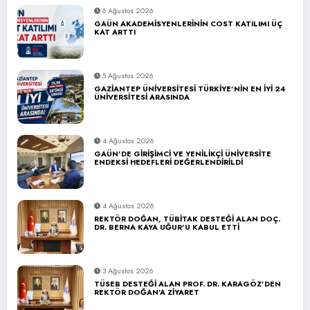
6 Ağustos 2026
GAÜN AKADEMİSYENLERİNİN COST KATILIMI ÜÇ
KAT ARTTI
5 Ağustos 2026
GAZİANTEP ÜNİVERSİTESİ TÜRKİYE’NİN EN İYİ 24
ÜNİVERSİTESİ ARASINDA
4 Ağustos 2026
GAÜN’DE GİRİŞİMCİ VE YENİLİKÇİ ÜNİVERSİTE
ENDEKSİ HEDEFLERİ DEĞERLENDİRİLDİ
4 Ağustos 2026
REKTÖR DOĞAN, TÜBİTAK DESTEĞİ ALAN DOÇ.
DR. BERNA KAYA UĞUR’U KABUL ETTİ
3 Ağustos 2026
TÜSEB DESTEĞİ ALAN PROF. DR. KARAGÖZ’DEN
REKTÖR DOĞAN’A ZİYARET