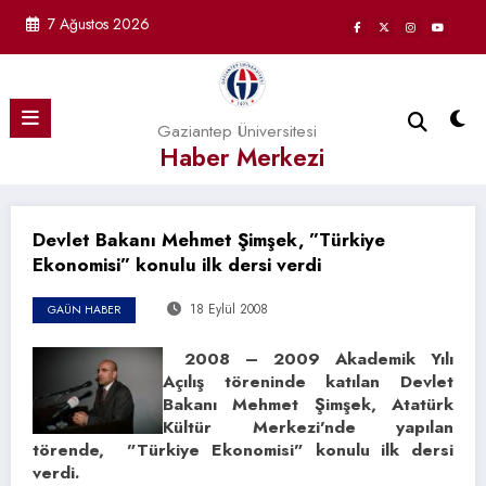
İçeriğe
7 Ağustos 2026
atla
Gaziantep Üniversitesi
Haber Merkezi
Devlet Bakanı Mehmet Şimşek, ”Türkiye
Ekonomisi” konulu ilk dersi verdi
18 Eylül 2008
GAÜN HABER
2008 – 2009 Akademik Yılı
Açılış töreninde katılan Devlet
Bakanı Mehmet Şimşek, Atatürk
Kültür Merkezi’nde yapılan
törende, ”Türkiye Ekonomisi” konulu ilk dersi
verdi.