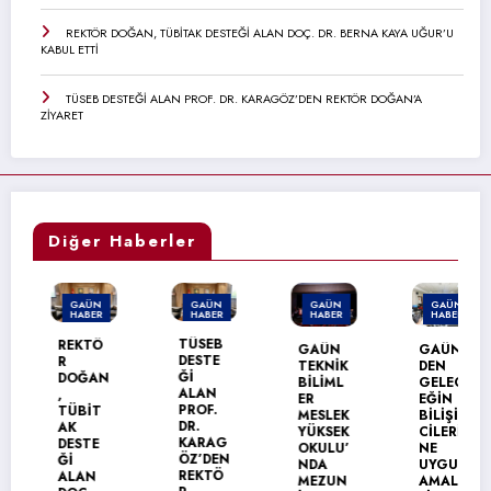
REKTÖR DOĞAN, TÜBİTAK DESTEĞİ ALAN DOÇ. DR. BERNA KAYA UĞUR’U
KABUL ETTİ
TÜSEB DESTEĞİ ALAN PROF. DR. KARAGÖZ’DEN REKTÖR DOĞAN’A
ZİYARET
Diğer Haberler
GAÜN
GAÜN
GAÜN
GAÜN
HABER
HABER
HABER
HABER
TÜSEB
REKTÖ
GAÜN
GAÜN’
DESTE
R
TEKNİK
DEN
Ğİ
DOĞAN
BİLİML
GELEC
ALAN
,
ER
EĞİN
PROF.
TÜBİT
MESLEK
BİLİŞİM
DR.
AK
YÜKSEK
CİLERİ
KARAG
DESTE
OKULU’
NE
ÖZ’DEN
Ğİ
NDA
UYGUL
REKTÖ
ALAN
MEZUN
AMALI