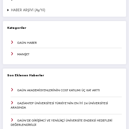
HABER ARŞİVİ (Ay/Yıl)
Kategoriler
GAÜN HABER
MANŞET
Son Eklenen Haberler
GAÜN AKADEMİSYENLERİNİN COST KATILIMI ÜÇ KAT ARTTI
GAZİANTEP ÜNİVERSİTESİ TÜRKİYE’NİN EN İYİ 24 ÜNİVERSİTESİ
ARASINDA
GAÜN’DE GİRİŞİMCİ VE YENİLİKÇİ ÜNİVERSİTE ENDEKSİ HEDEFLERİ
DEĞERLENDİRİLDİ