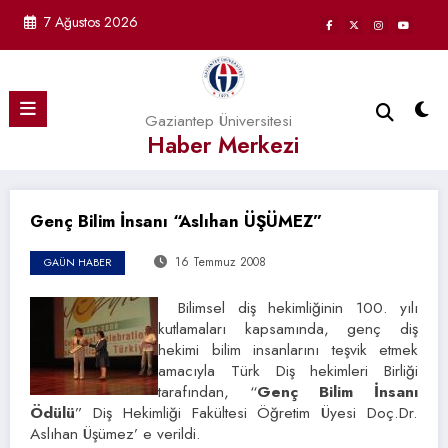
İçeriğe
7 Ağustos 2026
atla
Gaziantep Üniversitesi
Haber Merkezi
Genç Bilim İnsanı “Aslıhan ÜŞÜMEZ”
16 Temmuz 2008
GAÜN HABER
Bilimsel diş hekimliğinin 100. yılı
kutlamaları kapsamında, genç diş
hekimi bilim insanlarını teşvik etmek
amacıyla Türk Diş hekimleri Birliği
tarafından, “
Genç Bilim İnsanı
Ödülü
” Diş Hekimliği Fakültesi Öğretim Üyesi Doç.Dr.
Aslıhan Üşümez’ e verildi.