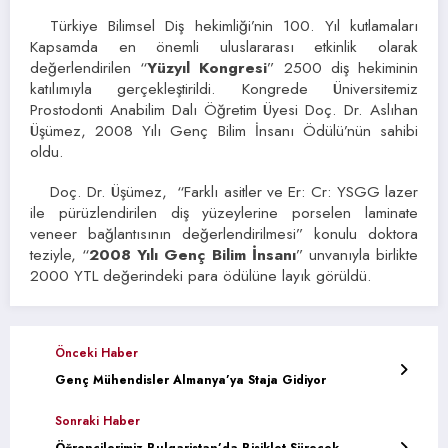
Türkiye Bilimsel Diş hekimliği’nin 100. Yıl kutlamaları
Kapsamda en önemli uluslararası etkinlik olarak
değerlendirilen “
Yüzyıl Kongresi
” 2500 diş hekiminin
katılımıyla gerçekleştirildi. Kongrede Üniversitemiz
Prostodonti Anabilim Dalı Öğretim Üyesi Doç. Dr. Aslıhan
Üşümez, 2008 Yılı Genç Bilim İnsanı Ödülü’nün sahibi
oldu.
Doç. Dr. Üşümez, “Farklı asitler ve Er: Cr: YSGG lazer
ile pürüzlendirilen diş yüzeylerine porselen laminate
veneer bağlantısının değerlendirilmesi” konulu doktora
teziyle, “
2008 Yılı Genç Bilim İnsanı
” unvanıyla birlikte
2000 YTL değerindeki para ödülüne layık görüldü.
Önceki Haber
Genç Mühendisler Almanya’ya Staja Gidiyor
Sonraki Haber