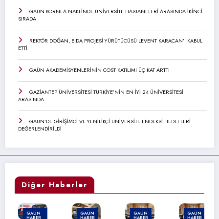
GAÜN KORNEA NAKLİNDE ÜNİVERSİTE HASTANELERİ ARASINDA İKİNCİ
SIRADA
REKTÖR DOĞAN, EIDA PROJESİ YÜRÜTÜCÜSÜ LEVENT KARACAN’I KABUL
ETTİ
GAÜN AKADEMİSYENLERİNİN COST KATILIMI ÜÇ KAT ARTTI
GAZİANTEP ÜNİVERSİTESİ TÜRKİYE’NİN EN İYİ 24 ÜNİVERSİTESİ
ARASINDA
GAÜN’DE GİRİŞİMCİ VE YENİLİKÇİ ÜNİVERSİTE ENDEKSİ HEDEFLERİ
DEĞERLENDİRİLDİ
Diğer Haberler
GAÜN
GAÜN
GAÜN
GAÜN
HABER
HABER
HABER
HABER