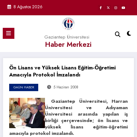
İçeriğe
8 Ağustos 2026
atla
Gaziantep Üniversitesi
Haber Merkezi
Ön Lisans ve Yüksek Lisans Eğitim-Öğretimi
Amacıyla Protokol İmzalandı
5 Haziran 2008
GAÜN HABER
Gaziantep Üniversitesi, Harran
Üniversitesi ve Adıyaman
Üniversitesi arasında yapılan iş
birliği çerçevesinde; ön lisans ve
yüksek lisans eğitim-öğretimi
amacıyla protokol imzalandı.