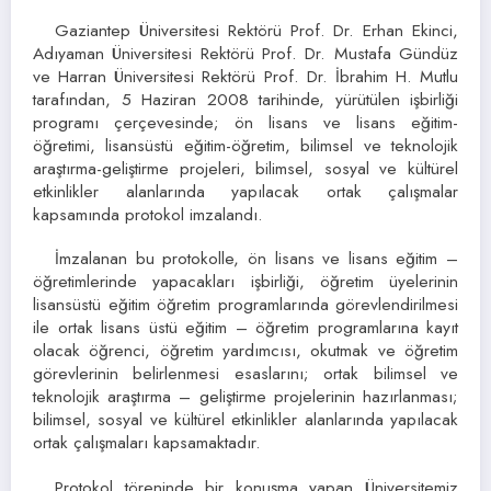
Gaziantep Üniversitesi Rektörü Prof. Dr. Erhan Ekinci,
Adıyaman Üniversitesi Rektörü Prof. Dr. Mustafa Gündüz
ve Harran Üniversitesi Rektörü Prof. Dr. İbrahim H. Mutlu
tarafından, 5 Haziran 2008 tarihinde, yürütülen işbirliği
programı çerçevesinde; ön lisans ve lisans eğitim-
öğretimi, lisansüstü eğitim-öğretim, bilimsel ve teknolojik
araştırma-geliştirme projeleri, bilimsel, sosyal ve kültürel
etkinlikler alanlarında yapılacak ortak çalışmalar
kapsamında protokol imzalandı.
İmzalanan bu protokolle, ön lisans ve lisans eğitim –
öğretimlerinde yapacakları işbirliği, öğretim üyelerinin
lisansüstü eğitim öğretim programlarında görevlendirilmesi
ile ortak lisans üstü eğitim – öğretim programlarına kayıt
olacak öğrenci, öğretim yardımcısı, okutmak ve öğretim
görevlerinin belirlenmesi esaslarını; ortak bilimsel ve
teknolojik araştırma – geliştirme projelerinin hazırlanması;
bilimsel, sosyal ve kültürel etkinlikler alanlarında yapılacak
ortak çalışmaları kapsamaktadır.
Protokol töreninde bir konuşma yapan Üniversitemiz