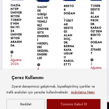
MANŞET
GAZİA
TÜSEB
REKTÖ
GAÜN’
NTEP
DESTE
R
DE
ÜNİVER
Ğİ
DOĞAN
GİRİŞİ
SİTESİ
ALAN
,
MCİ VE
TÜRKİY
PROF.
TÜBİT
YENİLİ
E’NİN
DR.
AK
KÇİ
EN İYİ
KARAG
DESTE
ÜNİVER
24
ÖZ’DEN
Ğİ
SİTE
ÜNİVER
REKTÖ
ALAN
ENDEKS
SİTESİ
R
DOÇ.
İ
ARASIN
DOĞAN
DR.
HEDEFL
DA
’A
BERNA
ERİ
ZİYARE
KAYA
DEĞERL
T
UĞUR’
ENDİRİ
5
U
LDİ
Ağustos
KABUL
3
2026
ETTİ
Ağustos
4
2026
Ağustos
4
2026
Çerez Kullanımı
Ağustos
2026
Ziyaret deneyiminizi geliştirmek, kişiselleştirilmiş içerikler ve
trafik analizleri için çerezler kullanılmaktadır.
Aydınlatma Metni
Reddet
Tümünü Kabul Et
© Gaziantep Üniversitesi Basın Yayın ve Halkla İlişkiler Müdürlüğü