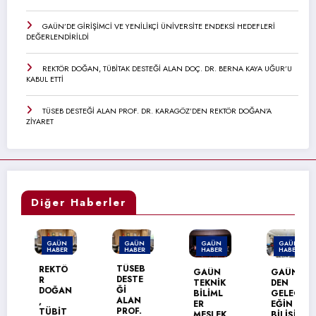
GAÜN’DE GİRİŞİMCİ VE YENİLİKÇİ ÜNİVERSİTE ENDEKSİ HEDEFLERİ
DEĞERLENDİRİLDİ
REKTÖR DOĞAN, TÜBİTAK DESTEĞİ ALAN DOÇ. DR. BERNA KAYA UĞUR’U
KABUL ETTİ
TÜSEB DESTEĞİ ALAN PROF. DR. KARAGÖZ’DEN REKTÖR DOĞAN’A
ZİYARET
Diğer Haberler
GAÜN
GAÜN
GAÜN
GAÜN
HABER
HABER
HABER
HABER
TÜSEB
REKTÖ
GAÜN
GAÜN’
DESTE
R
TEKNİK
DEN
Ğİ
DOĞAN
BİLİML
GELEC
ALAN
,
ER
EĞİN
PROF.
TÜBİT
MESLEK
BİLİŞİM