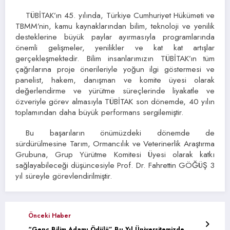
TÜBİTAK’ın 45. yılında, Türkiye Cumhuriyet Hükümeti ve
TBMM’nin, kamu kaynaklarından bilim, teknoloji ve yenilik
desteklerine büyük paylar ayırmasıyla programlarında
önemli gelişmeler, yenilikler ve kat kat artışlar
gerçekleşmektedir. Bilim insanlarımızın TÜBİTAK’ın tüm
çağrılarına proje önerileriyle yoğun ilgi göstermesi ve
panelist, hakem, danışman ve komite üyesi olarak
değerlendirme ve yürütme süreçlerinde liyakatle ve
özveriyle görev almasıyla TÜBİTAK son dönemde, 40 yılın
toplamından daha büyük performans sergilemiştir.
Bu başarıların önümüzdeki dönemde de
sürdürülmesine Tarım, Ormancılık ve Veterinerlik Araştırma
Grubuna, Grup Yürütme Komitesi Üyesi olarak katkı
sağlayabileceği düşüncesiyle Prof. Dr. Fahrettin GÖĞÜŞ 3
yıl süreyle görevlendirilmiştir.
Önceki Haber
“Genç Bilim Adamı Ödülü” Bu Yıl Üniversitemizde