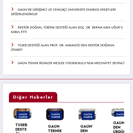
GAÜN’DE GİRİŞİMCİ VE YENİLİKÇİ ÜNİVERSİTE ENDEKSİ HEDEFLERİ
DEĞERLENDİRİLDİ
REKTÖR DOĞAN, TÜBİTAK DESTEĞİ ALAN DOÇ. DR. BERNA KAYA UĞUR’U
KABUL ETTİ
TÜSEB DESTEĞİ ALAN PROF. DR. KARAGÖZ’DEN REKTÖR DOĞAN’A
ZİYARET
GAÜN TEKNİK BİLİMLER MESLEK YÜKSEKOKULU’NDA MEZUNİYET SEVİNCİ
Diğer Haberler
GAÜN
GAÜN
GAÜN
GAÜN
HABER
HABER
HABER
HABER
GAÜN’
TÜSEB
GAÜN
GAÜN’
DEN
DESTE
TEKNİK
DEN
ÜRDÜN