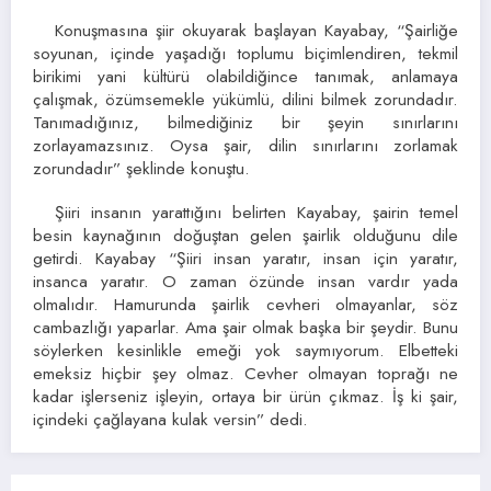
Konuşmasına şiir okuyarak başlayan Kayabay, “Şairliğe
soyunan, içinde yaşadığı toplumu biçimlendiren, tekmil
birikimi yani kültürü olabildiğince tanımak, anlamaya
çalışmak, özümsemekle yükümlü, dilini bilmek zorundadır.
Tanımadığınız, bilmediğiniz bir şeyin sınırlarını
zorlayamazsınız. Oysa şair, dilin sınırlarını zorlamak
zorundadır” şeklinde konuştu.
Şiiri insanın yarattığını belirten Kayabay, şairin temel
besin kaynağının doğuştan gelen şairlik olduğunu dile
getirdi. Kayabay “Şiiri insan yaratır, insan için yaratır,
insanca yaratır. O zaman özünde insan vardır yada
olmalıdır. Hamurunda şairlik cevheri olmayanlar, söz
cambazlığı yaparlar. Ama şair olmak başka bir şeydir. Bunu
söylerken kesinlikle emeği yok saymıyorum. Elbetteki
emeksiz hiçbir şey olmaz. Cevher olmayan toprağı ne
kadar işlerseniz işleyin, ortaya bir ürün çıkmaz. İş ki şair,
içindeki çağlayana kulak versin” dedi.