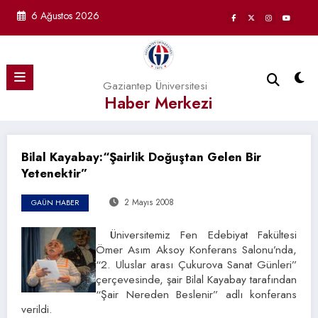
İçeriğe
6 Ağustos 2026
atla
Gaziantep Üniversitesi
Haber Merkezi
Bilal Kayabay:“Şairlik Doğuştan Gelen Bir
Yetenektir”
2 Mayıs 2008
GAÜN HABER
Üniversitemiz Fen Edebiyat Fakültesi
Ömer Asım Aksoy Konferans Salonu’nda,
“2. Uluslar arası Çukurova Sanat Günleri”
çerçevesinde, şair Bilal Kayabay tarafından
“Şair Nereden Beslenir” adlı konferans
verildi.