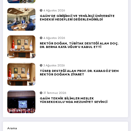
4 Ağustos 2026
GAÜN’DE GİRİŞİMCİ VE YENİLİKÇİ ÜNİVERSİTE
ENDEKSİ HEDEFLERİ DEĞERLENDİRİLDİ
4 Ağustos 2026
REKTÖR DOĞAN, TÜBİTAK DESTEĞİ ALAN DOÇ.
DR. BERNA KAYA UĞUR’U KABUL ETTİ
3 Ağustos 2026
TÜSEB DESTEĞİ ALAN PROF. DR. KARAGÖZ’DEN
REKTÖR DOĞAN’A ZİYARET
31 Temmuz 2026
GAÜN TEKNİK BİLİMLER MESLEK
YÜKSEKOKULU’NDA MEZUNİYET SEVİNCİ
Arama