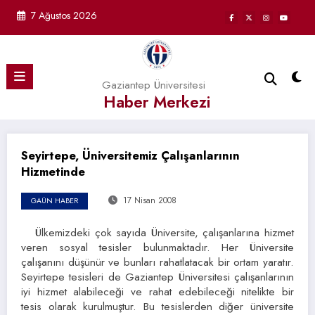
İçeriğe
7 Ağustos 2026
atla
Gaziantep Üniversitesi
Haber Merkezi
Seyirtepe, Üniversitemiz Çalışanlarının
Hizmetinde
17 Nisan 2008
GAÜN HABER
Ülkemizdeki çok sayıda Üniversite, çalışanlarına hizmet
veren sosyal tesisler bulunmaktadır. Her Üniversite
çalışanını düşünür ve bunları rahatlatacak bir ortam yaratır.
Seyirtepe tesisleri de Gaziantep Üniversitesi çalışanlarının
iyi hizmet alabileceği ve rahat edebileceği nitelikte bir
tesis olarak kurulmuştur. Bu tesislerden diğer üniversite