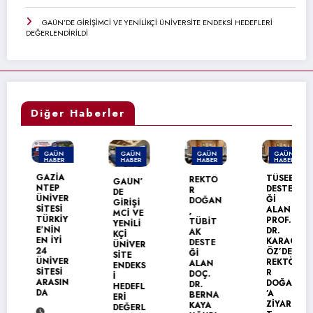
GAÜN’DE GİRİŞİMCİ VE YENİLİKÇİ ÜNİVERSİTE ENDEKSİ HEDEFLERİ
DEĞERLENDİRİLDİ
Diğer Haberler
GAÜN
GAÜN
GAÜN
GAÜN
HABER
HABER
HABER
HABER
MANŞET
GAZİA
TÜSEB
REKTÖ
GAÜN’
NTEP
DESTE
R
DE
ÜNİVER
Ğİ
DOĞAN
GİRİŞİ
SİTESİ
ALAN
,
MCİ VE
TÜRKİY
PROF.
TÜBİT
YENİLİ
E’NİN
DR.
AK
KÇİ
EN İYİ
KARAG
DESTE
ÜNİVER
24
ÖZ’DEN
Ğİ
SİTE
ÜNİVER
REKTÖ
ALAN
ENDEKS
SİTESİ
R
DOÇ.
İ
ARASIN
DOĞAN
DR.
HEDEFL
DA
’A
BERNA
ERİ
ZİYARE
KAYA
DEĞERL